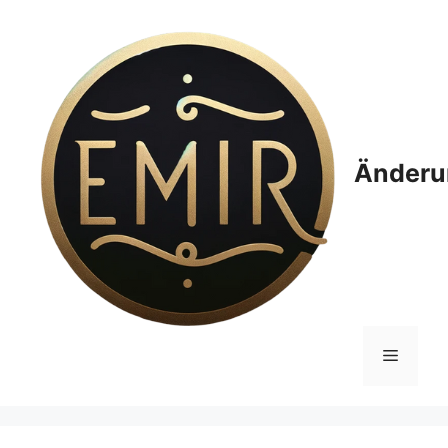
Zum
Inhalt
springen
Änderu
Menü