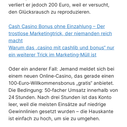
verliert er jedoch 200 Euro, weil er versucht,
den Glücksrausch zu reproduzieren.
Cash Casino Bonus ohne Einzahlung – Der
trostlose Marketingtrick, der niemanden reich
macht
Warum das „casino mit cashlib und bonus“ nur
ein weiterer Trick im Marketing‑Müll ist
Oder ein anderer Fall: Jemand meldet sich bei
einem neuen Online‑Casino, das gerade einen
100‑Euro‑Willkommensbonus „gratis“ anbietet.
Die Bedingung: 50‑facher Umsatz innerhalb von
24 Stunden. Nach drei Stunden ist das Konto
leer, weil die meisten Einsätze auf niedrige
Gewinnlinien gesetzt wurden – die Hauskante
ist einfach zu hoch, um sie zu umgehen.