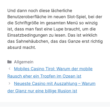
Und dann noch diese lächerliche
Benutzeroberfläche im neuen Slot‑Spiel, bei der
die Schriftgröße im gesamten Menü so winzig
ist, dass man fast eine Lupe braucht, um die
Einsatzbedingungen zu lesen. Das ist wirklich
das Sahnehäubchen, das das Ganze erst richtig
absurd macht.
Kategorien
Allgemein
Mobiles Casino Tirol: Warum der mobile
Rausch eher ein Tropfen im Ozean ist
Neueste Casino mit Auszahlung – Warum
der Glanz nur eine billige Illusion ist