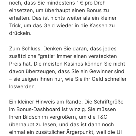
noch, dass Sie mindestens 1 € pro Dreh
einsetzen, um überhaupt einen Bonus zu
erhalten. Das ist nichts weiter als ein kleiner
Trick, um das Geld wieder in die Kassen zu
drückeln.
Zum Schluss: Denken Sie daran, dass jedes
zusätzliche “gratis” immer einen versteckten
Preis hat. Die meisten Kasinos können Sie nicht
davon überzeugen, dass Sie ein Gewinner sind
– sie zeigen Ihnen nur, wie Sie ihr Geld schneller
loswerden.
Ein kleiner Hinweis am Rande: Die Schriftgröße
im Bonus‑Dashboard ist winzig. Sie müssen
Ihren Bildschirm vergrößern, um die T&C
überhaupt zu lesen, und das ist dann noch
einmal ein zusätzlicher Ärgerpunkt, weil die UI