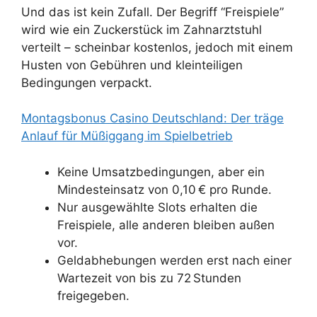
Und das ist kein Zufall. Der Begriff “Freispiele”
wird wie ein Zuckerstück im Zahnarztstuhl
verteilt – scheinbar kostenlos, jedoch mit einem
Husten von Gebühren und kleinteiligen
Bedingungen verpackt.
Montagsbonus Casino Deutschland: Der träge
Anlauf für Müßiggang im Spielbetrieb
Keine Umsatzbedingungen, aber ein
Mindesteinsatz von 0,10 € pro Runde.
Nur ausgewählte Slots erhalten die
Freispiele, alle anderen bleiben außen
vor.
Geldabhebungen werden erst nach einer
Wartezeit von bis zu 72 Stunden
freigegeben.