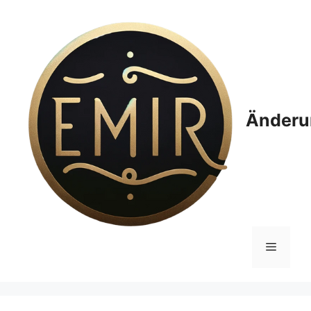
Zum
Inhalt
springen
Änderu
Menü