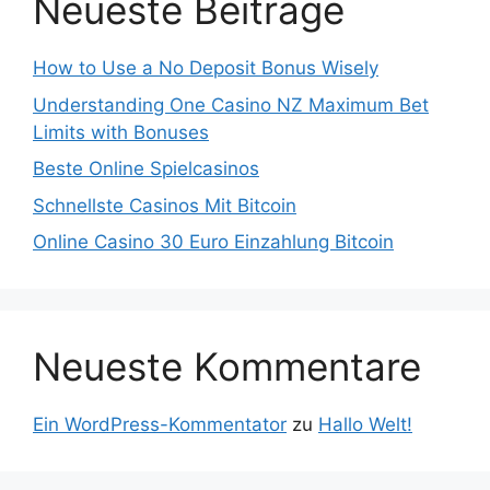
Neueste Beiträge
How to Use a No Deposit Bonus Wisely
Understanding One Casino NZ Maximum Bet
Limits with Bonuses
Beste Online Spielcasinos
Schnellste Casinos Mit Bitcoin
Online Casino 30 Euro Einzahlung Bitcoin
Neueste Kommentare
Ein WordPress-Kommentator
zu
Hallo Welt!