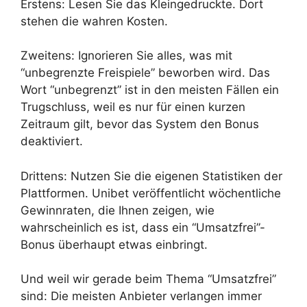
Erstens: Lesen Sie das Kleingedruckte. Dort
stehen die wahren Kosten.
Zweitens: Ignorieren Sie alles, was mit
“unbegrenzte Freispiele” beworben wird. Das
Wort “unbegrenzt” ist in den meisten Fällen ein
Trugschluss, weil es nur für einen kurzen
Zeitraum gilt, bevor das System den Bonus
deaktiviert.
Drittens: Nutzen Sie die eigenen Statistiken der
Plattformen. Unibet veröffentlicht wöchentliche
Gewinnraten, die Ihnen zeigen, wie
wahrscheinlich es ist, dass ein “Umsatzfrei”-
Bonus überhaupt etwas einbringt.
Und weil wir gerade beim Thema “Umsatzfrei”
sind: Die meisten Anbieter verlangen immer