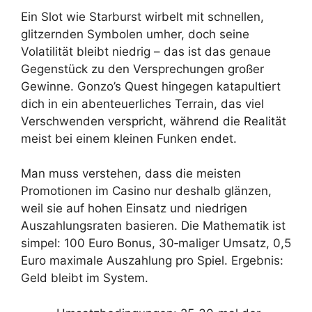
Ein Slot wie Starburst wirbelt mit schnellen,
glitzernden Symbolen umher, doch seine
Volatilität bleibt niedrig – das ist das genaue
Gegenstück zu den Versprechungen großer
Gewinne. Gonzo’s Quest hingegen katapultiert
dich in ein abenteuerliches Terrain, das viel
Verschwenden verspricht, während die Realität
meist bei einem kleinen Funken endet.
Man muss verstehen, dass die meisten
Promotionen im Casino nur deshalb glänzen,
weil sie auf hohen Einsatz und niedrigen
Auszahlungsraten basieren. Die Mathematik ist
simpel: 100 Euro Bonus, 30‑maliger Umsatz, 0,5
Euro maximale Auszahlung pro Spiel. Ergebnis:
Geld bleibt im System.