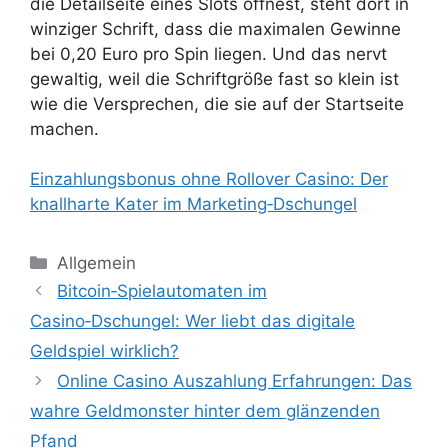
die Detailseite eines Slots öffnest, steht dort in
winziger Schrift, dass die maximalen Gewinne
bei 0,20 Euro pro Spin liegen. Und das nervt
gewaltig, weil die Schriftgröße fast so klein ist
wie die Versprechen, die sie auf der Startseite
machen.
Einzahlungsbonus ohne Rollover Casino: Der
knallharte Kater im Marketing‑Dschungel
Kategorien
Allgemein
Bitcoin‑Spielautomaten im
Casino‑Dschungel: Wer liebt das digitale
Geldspiel wirklich?
Online Casino Auszahlung Erfahrungen: Das
wahre Geldmonster hinter dem glänzenden
Pfand