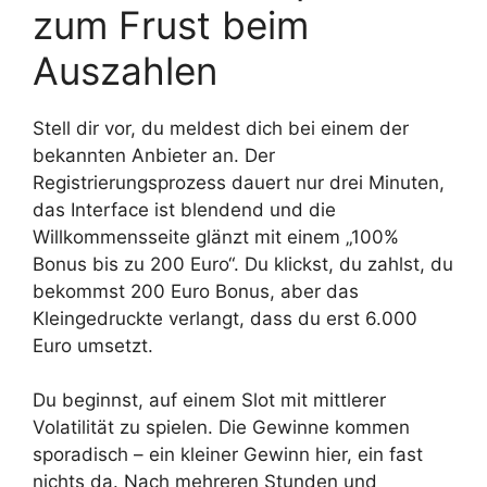
zum Frust beim
Auszahlen
Stell dir vor, du meldest dich bei einem der
bekannten Anbieter an. Der
Registrierungsprozess dauert nur drei Minuten,
das Interface ist blendend und die
Willkommensseite glänzt mit einem „100%
Bonus bis zu 200 Euro“. Du klickst, du zahlst, du
bekommst 200 Euro Bonus, aber das
Kleingedruckte verlangt, dass du erst 6.000
Euro umsetzt.
Du beginnst, auf einem Slot mit mittlerer
Volatilität zu spielen. Die Gewinne kommen
sporadisch – ein kleiner Gewinn hier, ein fast
nichts da. Nach mehreren Stunden und