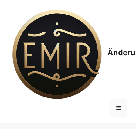
Zum
Inhalt
springen
Änderu
Menü