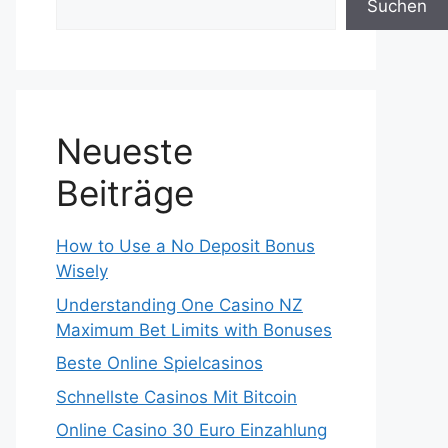
Suchen
Neueste
Beiträge
How to Use a No Deposit Bonus
Wisely
Understanding One Casino NZ
Maximum Bet Limits with Bonuses
Beste Online Spielcasinos
Schnellste Casinos Mit Bitcoin
Online Casino 30 Euro Einzahlung