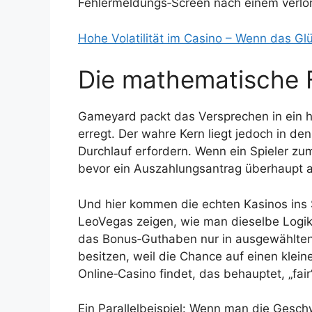
Fehlermeldungs‑Screen nach einem verlo
Hohe Volatilität im Casino – Wenn das Gl
Die mathematische F
Gameyard packt das Versprechen in ein 
erregt. Der wahre Kern liegt jedoch in d
Durchlauf erfordern. Wenn ein Spieler zum
bevor ein Auszahlungsantrag überhaupt
Und hier kommen die echten Kasinos ins 
LeoVegas zeigen, wie man dieselbe Logik
das Bonus‑Guthaben nur in ausgewählten Sp
besitzen, weil die Chance auf einen klein
Online‑Casino findet, das behauptet, „fair
Ein Parallelbeispiel: Wenn man die Gesch