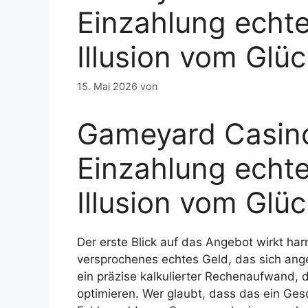
Einzahlung echte
Illusion vom Glü
15. Mai 2026
von
Gameyard Casin
Einzahlung echte
Illusion vom Glü
Der erste Blick auf das Angebot wirkt har
versprochenes echtes Geld, das sich ange
ein präzise kalkulierter Rechenaufwand, 
optimieren. Wer glaubt, dass das ein Gesc