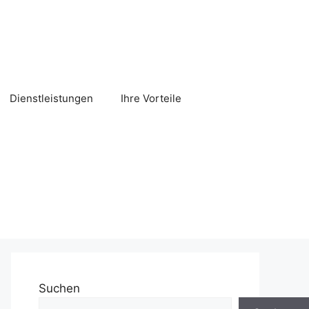
Dienstleistungen
Ihre Vorteile
Suchen