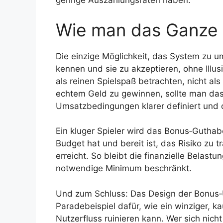
geringe Auszahlungsraten haben.
Wie man das Ganze ü
Die einzige Möglichkeit, das System zu 
kennen und sie zu akzeptieren, ohne Ill
als reinen Spielspaß betrachten, nicht al
echtem Geld zu gewinnen, sollte man da
Umsatzbedingungen klarer definiert und of
Ein kluger Spieler wird das Bonus‑Guthabe
Budget hat und bereit ist, das Risiko zu 
erreicht. So bleibt die finanzielle Belast
notwendige Minimum beschränkt.
Und zum Schluss: Das Design der Bonus‑Ü
Paradebeispiel dafür, wie ein winziger, 
Nutzerfluss ruinieren kann. Wer sich nich