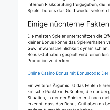
internen Risikoprüfung freigegeben, die
Spieler bereits das Geld wieder verloren h
Einige nüchterne Fakten
Die meisten Spieler unterschätzen die Effe
kleiner Bonus könne das Spielverhalten 
Gewinnwahrscheinlichkeit dynamisch an. 
Bonus‑Guthaben gespielt wird, einen leich
Promotion zu decken.
Online Casino Bonus mit Bonuscode: Der ka
Ein weiteres Ärgernis ist das Fehlen klar
kritische Punkte in Fußnoten, die nur bei 
Situation, in der der Spieler erst nach 
erkennt, dass das Bonus‑Guthaben an be