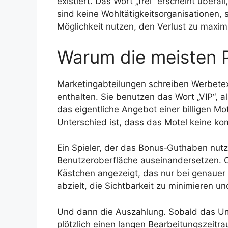
existiert. Das Wort „frei“ erscheint übera
sind keine Wohltätigkeitsorganisationen, 
Möglichkeit nutzen, den Verlust zu maxim
Warum die meisten P
Marketingabteilungen schreiben Werbete
enthalten. Sie benutzen das Wort „VIP“, a
das eigentliche Angebot einer billigen Mot
Unterschied ist, dass das Motel keine ko
Ein Spieler, der das Bonus‑Guthaben nutz
Benutzeroberfläche auseinandersetzen. O
Kästchen angezeigt, das nur bei genauer B
abzielt, die Sichtbarkeit zu minimieren 
Und dann die Auszahlung. Sobald das Umsa
plötzlich einen langen Bearbeitungszeitra