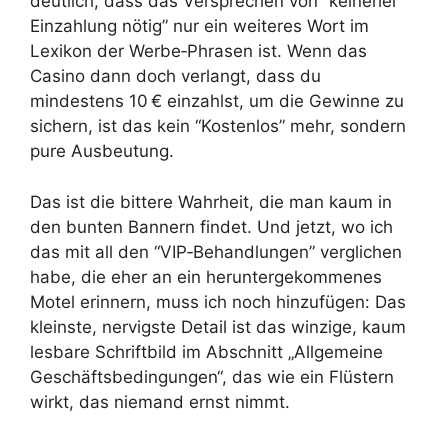
deutlich, dass das Versprechen von “keinerlei
Einzahlung nötig” nur ein weiteres Wort im
Lexikon der Werbe‑Phrasen ist. Wenn das
Casino dann doch verlangt, dass du
mindestens 10 € einzahlst, um die Gewinne zu
sichern, ist das kein “Kostenlos” mehr, sondern
pure Ausbeutung.
Das ist die bittere Wahrheit, die man kaum in
den bunten Bannern findet. Und jetzt, wo ich
das mit all den “VIP‑Behandlungen” verglichen
habe, die eher an ein heruntergekommenes
Motel erinnern, muss ich noch hinzufügen: Das
kleinste, nervigste Detail ist das winzige, kaum
lesbare Schriftbild im Abschnitt „Allgemeine
Geschäftsbedingungen“, das wie ein Flüstern
wirkt, das niemand ernst nimmt.