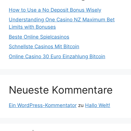
How to Use a No Deposit Bonus Wisely
Understanding One Casino NZ Maximum Bet
Limits with Bonuses
Beste Online Spielcasinos
Schnellste Casinos Mit Bitcoin
Online Casino 30 Euro Einzahlung Bitcoin
Neueste Kommentare
Ein WordPress-Kommentator
zu
Hallo Welt!