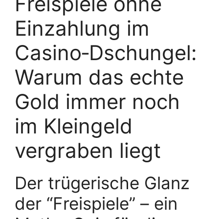
Freispiele ohne
Einzahlung im
Casino‑Dschungel:
Warum das echte
Gold immer noch
im Kleingeld
vergraben liegt
Der trügerische Glanz
der “Freispiele” – ein