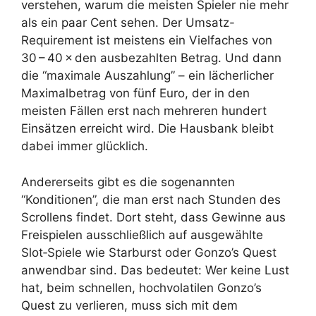
verstehen, warum die meisten Spieler nie mehr
als ein paar Cent sehen. Der Umsatz-
Requirement ist meistens ein Vielfaches von
30 – 40 × den ausbezahlten Betrag. Und dann
die “maximale Auszahlung” – ein lächerlicher
Maximalbetrag von fünf Euro, der in den
meisten Fällen erst nach mehreren hundert
Einsätzen erreicht wird. Die Hausbank bleibt
dabei immer glücklich.
Andererseits gibt es die sogenannten
“Konditionen”, die man erst nach Stunden des
Scrollens findet. Dort steht, dass Gewinne aus
Freispielen ausschließlich auf ausgewählte
Slot‑Spiele wie Starburst oder Gonzo’s Quest
anwendbar sind. Das bedeutet: Wer keine Lust
hat, beim schnellen, hochvolatilen Gonzo’s
Quest zu verlieren, muss sich mit dem