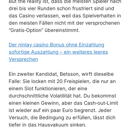
But the reality ist, dass die meisten Spieler nach
drei bis vier Runden schon frustriert sind und
das Casino verlassen, weil das Spiel­verhalten in
den meisten Fällen nicht mit der versprochenen
“Gratis‑Option” übereinstimmt.
Der ninlay casino Bonus ohne Einzahlung
sofortige Auszahlung – ein weiteres leeres
Versprechen
Ein zweiter Kandidat, Betsson, wirft dieselbe
Falle: Sie locken mit 20 Freispielen, die nur an
einem Slot funktionieren, der eine
durchschnittliche Volatilität hat. Du bekommst
einen kleinen Gewinn, aber das Cash‑out‑Limit
ist wieder auf ein paar Euro begrenzt. Jeder
Versuch, die Bedingung zu erfüllen, lässt dich
tiefer in das Hausvakuum sinken.