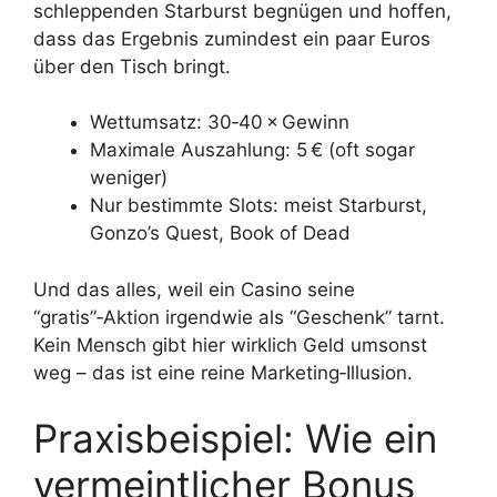
schleppenden Starburst begnügen und hoffen,
dass das Ergebnis zumindest ein paar Euros
über den Tisch bringt.
Wettumsatz: 30‑40 × Gewinn
Maximale Auszahlung: 5 € (oft sogar
weniger)
Nur bestimmte Slots: meist Starburst,
Gonzo’s Quest, Book of Dead
Und das alles, weil ein Casino seine
“gratis”‑Aktion irgendwie als “Geschenk” tarnt.
Kein Mensch gibt hier wirklich Geld umsonst
weg – das ist eine reine Marketing‑Illusion.
Praxisbeispiel: Wie ein
vermeintlicher Bonus