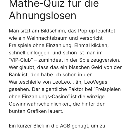
Mathe‑Quiz für die
Ahnungslosen
Man sitzt am Bildschirm, das Pop‑up leuchtet
wie ein Weihnachtsbaum und verspricht
Freispiele ohne Einzahlung. Einmal klicken,
schnell einloggen, und schon ist man im
“VIP‑Club” – zumindest in der Spielzeugversion.
Wer glaubt, dass das ein bisschen Geld von der
Bank ist, den habe ich schon in der
Warteschleife von LeoLeo… äh, LeoVegas
gesehen. Der eigentliche Faktor bei “Freispielen
ohne Einzahlungs‑Casino” ist die winzige
Gewinnwahrscheinlichkeit, die hinter den
bunten Grafiken lauert.
Ein kurzer Blick in die AGB genügt, um zu