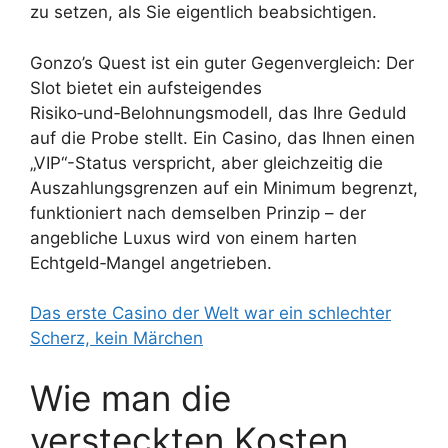
zu setzen, als Sie eigentlich beabsichtigen.
Gonzo’s Quest ist ein guter Gegenvergleich: Der
Slot bietet ein aufsteigendes
Risiko‑und‑Belohnungsmodell, das Ihre Geduld
auf die Probe stellt. Ein Casino, das Ihnen einen
„VIP“-Status verspricht, aber gleichzeitig die
Auszahlungsgrenzen auf ein Minimum begrenzt,
funktioniert nach demselben Prinzip – der
angebliche Luxus wird von einem harten
Echtgeld‑Mangel angetrieben.
Das erste Casino der Welt war ein schlechter
Scherz, kein Märchen
Wie man die
versteckten Kosten