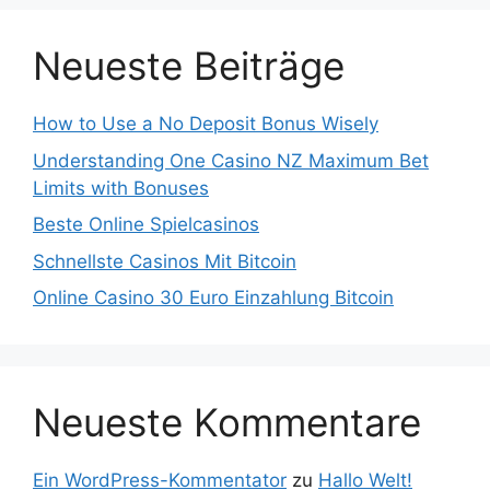
Neueste Beiträge
How to Use a No Deposit Bonus Wisely
Understanding One Casino NZ Maximum Bet
Limits with Bonuses
Beste Online Spielcasinos
Schnellste Casinos Mit Bitcoin
Online Casino 30 Euro Einzahlung Bitcoin
Neueste Kommentare
Ein WordPress-Kommentator
zu
Hallo Welt!