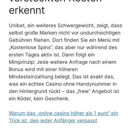
erkennt
Unibet, ein weiteres Schwergewicht, zeigt, dass
selbst große Marken nicht vor undurchsichtigen
Gebühren fliehen. Dort finden Sie ein Menü mit
„Kostenlose Spins“, das aber nur während des
ersten Tages aktiv ist. Dann folgt ein
Miniprinzip: Jede weitere Anfrage nach einem
Bonus wird mit einer höheren
Mindesteinzahlung belegt. Das ist exakt das,
was ein echtes Casino ohne Handynummer in
den Hintergrund rückt – das „freie“ Angebot ist
ein Köder, kein Geschenk.
Warum das „online casino höher als 1 euro“ ein
Trick ist, den jeder Anfänger verpasst