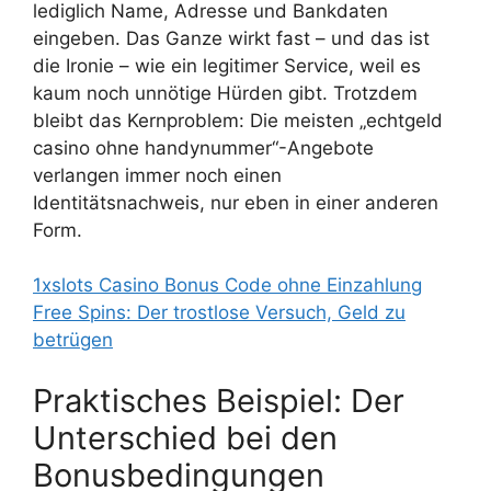
lediglich Name, Adresse und Bankdaten
eingeben. Das Ganze wirkt fast – und das ist
die Ironie – wie ein legitimer Service, weil es
kaum noch unnötige Hürden gibt. Trotzdem
bleibt das Kernproblem: Die meisten „echtgeld
casino ohne handynummer“-Angebote
verlangen immer noch einen
Identitätsnachweis, nur eben in einer anderen
Form.
1xslots Casino Bonus Code ohne Einzahlung
Free Spins: Der trostlose Versuch, Geld zu
betrügen
Praktisches Beispiel: Der
Unterschied bei den
Bonusbedingungen