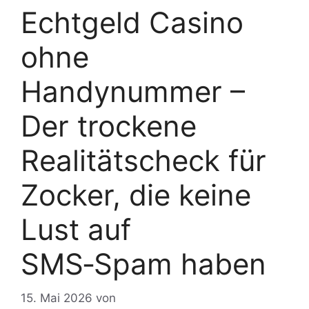
Echtgeld Casino
ohne
Handynummer –
Der trockene
Realitätscheck für
Zocker, die keine
Lust auf
SMS‑Spam haben
15. Mai 2026
von