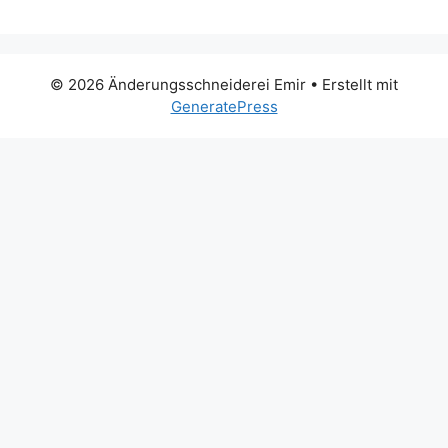
© 2026 Änderungsschneiderei Emir
• Erstellt mit
GeneratePress