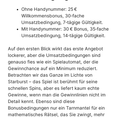
Ohne Handynummer: 25 €
Willkommensbonus, 30‑fache
Umsatzbedingung, 7‑tägige Gültigkeit.
Mit Handynummer: 30 € Bonus, 35‑fache
Umsatzbedingung, 14‑tägige Gültigkeit.
Auf den ersten Blick wirkt das erste Angebot
lockerer, aber die Umsatzbedingungen sind
genauso fies wie ein Spielautomat, der die
Gewinnchance auf ein Minimum reduziert.
Betrachten wir das Ganze im Lichte von
Starburst – das Spiel ist berühmt für seine
schnellen Spins, aber es liefert kaum echte
Gewinne, wenn man die Gewinnlinien nicht im
Detail kennt. Ebenso sind diese
Bonusbedingungen nur ein Tarnmantel für ein
mathematisches Rätsel, das Sie zwingt, mehr