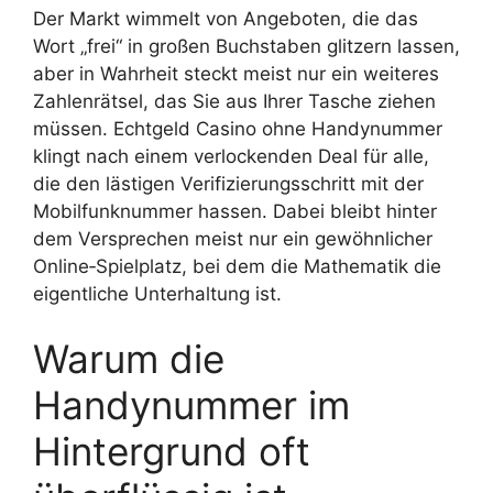
Der Markt wimmelt von Angeboten, die das
Wort „frei“ in großen Buchstaben glitzern lassen,
aber in Wahrheit steckt meist nur ein weiteres
Zahlenrätsel, das Sie aus Ihrer Tasche ziehen
müssen. Echtgeld Casino ohne Handynummer
klingt nach einem verlockenden Deal für alle,
die den lästigen Verifizierungsschritt mit der
Mobilfunknummer hassen. Dabei bleibt hinter
dem Versprechen meist nur ein gewöhnlicher
Online‑Spielplatz, bei dem die Mathematik die
eigentliche Unterhaltung ist.
Warum die
Handynummer im
Hintergrund oft