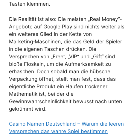
Tasten klemmen.
Die Realität ist also: Die meisten „Real Money“-
Angebote auf Google Play sind nichts weiter als
ein weiteres Glied in der Kette von
Marketing‑Maschinen, die das Geld der Spieler
in die eigenen Taschen drücken. Die
Versprechen von „Free“, „VIP“ und „Gift“ sind
bloße Floskeln, um die Aufmerksamkeit zu
erhaschen. Doch sobald man die hübsche
Verpackung öffnet, stellt man fest, dass das
eigentliche Produkt ein Haufen trockener
Mathematik ist, bei der die
Gewinnwahrscheinlichkeit bewusst nach unten
gekrümmt wird.
Casino Namen Deutschland – Warum die leeren
Versprechen das wahre Spiel bestimmen