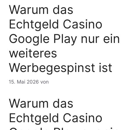
Warum das
Echtgeld Casino
Google Play nur ein
weiteres
Werbegespinst ist
15. Mai 2026
von
Warum das
Echtgeld Casino