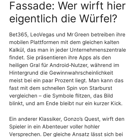
Fassade: Wer wirft hier
eigentlich die Würfel?
Bet365, LeoVegas und Mr Green betreiben ihre
mobilen Plattformen mit dem gleichen kalten
Kalkül, das man in jeder Unternehmenszentrale
findet. Sie präsentieren ihre Apps als den
heiligen Gral für Android‑Nutzer, während im
Hintergrund die Gewinnwahrscheinlichkeit
meist bei ein paar Prozent liegt. Man kann das
fast mit dem schnellen Spin von Starburst
vergleichen – die Symbole flitzen, das Bild
blinkt, und am Ende bleibt nur ein kurzer Kick.
Ein anderer Klassiker, Gonzo’s Quest, wirft den
Spieler in ein Abenteuer voller hohler
Versprechen. Der gleiche Ansatz lässt sich bei