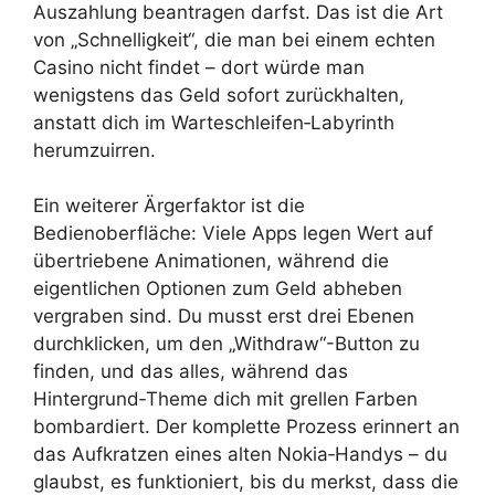
Auszahlung beantragen darfst. Das ist die Art
von „Schnelligkeit“, die man bei einem echten
Casino nicht findet – dort würde man
wenigstens das Geld sofort zurückhalten,
anstatt dich im Warteschleifen‑Labyrinth
herumzuirren.
Ein weiterer Ärgerfaktor ist die
Bedienoberfläche: Viele Apps legen Wert auf
übertriebene Animationen, während die
eigentlichen Optionen zum Geld abheben
vergraben sind. Du musst erst drei Ebenen
durchklicken, um den „Withdraw“-Button zu
finden, und das alles, während das
Hintergrund‑Theme dich mit grellen Farben
bombardiert. Der komplette Prozess erinnert an
das Aufkratzen eines alten Nokia‑Handys – du
glaubst, es funktioniert, bis du merkst, dass die