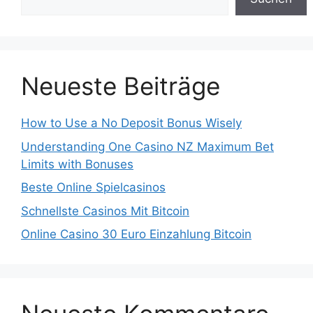
Neueste Beiträge
How to Use a No Deposit Bonus Wisely
Understanding One Casino NZ Maximum Bet
Limits with Bonuses
Beste Online Spielcasinos
Schnellste Casinos Mit Bitcoin
Online Casino 30 Euro Einzahlung Bitcoin