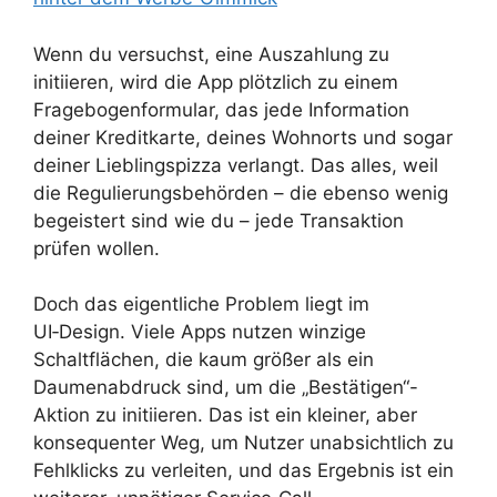
Wenn du versuchst, eine Auszahlung zu
initiieren, wird die App plötzlich zu einem
Fragebogenformular, das jede Information
deiner Kreditkarte, deines Wohnorts und sogar
deiner Lieblingspizza verlangt. Das alles, weil
die Regulierungsbehörden – die ebenso wenig
begeistert sind wie du – jede Transaktion
prüfen wollen.
Doch das eigentliche Problem liegt im
UI‑Design. Viele Apps nutzen winzige
Schaltflächen, die kaum größer als ein
Daumenabdruck sind, um die „Bestätigen“-
Aktion zu initiieren. Das ist ein kleiner, aber
konsequenter Weg, um Nutzer unabsichtlich zu
Fehlklicks zu verleiten, und das Ergebnis ist ein