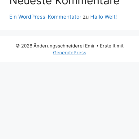
Neueste Kommentare
Ein WordPress-Kommentator
zu
Hallo Welt!
© 2026 Änderungsschneiderei Emir
• Erstellt mit
GeneratePress