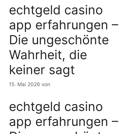
echtgeld casino
app erfahrungen –
Die ungeschönte
Wahrheit, die
keiner sagt
15. Mai 2026
von
echtgeld casino
app erfahrungen –