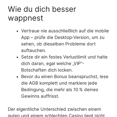
Wie du dich besser
wappnest
Vertraue nie ausschließlich auf die mobile
App – prüfe die Desktop‑Version, um zu
sehen, ob dieselben Probleme dort
auftauchen.
Setze dir ein festes Verlustlimit und halte
dich daran, egal welche „VIP“-
Botschaften dich locken.
Bevor du einen Bonus beanspruchst, lese
die AGB komplett und markiere jede
Bedingung, die mehr als 10 % deines
Gewinns auffrisst.
Der eigentliche Unterschied zwischen einem
guten und einem schlechten Casino liegt nicht