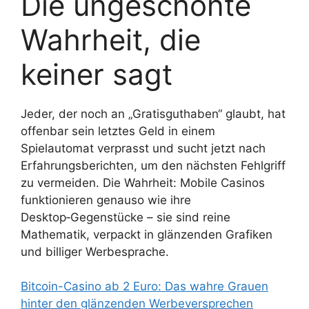
Die ungeschönte
Wahrheit, die
keiner sagt
Jeder, der noch an „Gratisguthaben“ glaubt, hat
offenbar sein letztes Geld in einem
Spielautomat verprasst und sucht jetzt nach
Erfahrungsberichten, um den nächsten Fehlgriff
zu vermeiden. Die Wahrheit: Mobile Casinos
funktionieren genauso wie ihre
Desktop‑Gegenstücke – sie sind reine
Mathematik, verpackt in glänzenden Grafiken
und billiger Werbesprache.
Bitcoin-Casino ab 2 Euro: Das wahre Grauen
hinter den glänzenden Werbeversprechen