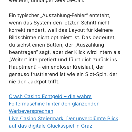
weiterer, unnötiger Service‑Call.
Ein typischer „Auszahlung‑Fehler“ entsteht,
wenn das System den letzten Schritt nicht
korrekt rendert, weil das Layout für kleinere
Bildschirme nicht optimiert ist. Das bedeutet,
du siehst einen Button, der „Auszahlung
beantragen“ sagt, aber der Klick wird intern als
„Weiter“ interpretiert und führt dich zurück ins
Hauptmenü – ein endloser Kreislauf, der
genauso frustrierend ist wie ein Slot‑Spin, der
nie den Jackpot trifft.
Crash Casino Echtgeld – die wahre
Foltermaschine hinter den glänzenden
Werbeversprechen
Live Casino Steiermark: Der unverblümte Blick
auf das digitale Glücksspiel in Graz