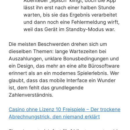
Abenteuer „episch“ klingt, doch die App
lässt ihn erst nach einer halben Stunde
warten, bis sie das Ergebnis verarbeitet
und dann noch eine Fehlermeldung wirft,
weil das Gerät im Standby-Modus war.
Die meisten Beschwerden drehen sich um
dieselben Themen: lange Wartezeiten bei
Auszahlungen, unklare Bonusbedingungen und
ein Design, das mehr an eine alte Bürosoftware
erinnert als an ein modernes Spielerlebnis. Wer
glaubt, dass das mobile Interface ein Wunder
ist, dem fehlt das grundlegende
Zahlenverständnis.
Casino ohne Lizenz 10 Freispiele – Der trockene
Abrechnungstrick, den niemand erklärt