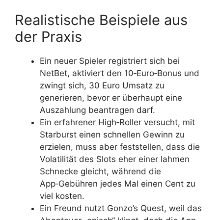
Realistische Beispiele aus
der Praxis
Ein neuer Spieler registriert sich bei
NetBet, aktiviert den 10‑Euro‑Bonus und
zwingt sich, 30 Euro Umsatz zu
generieren, bevor er überhaupt eine
Auszahlung beantragen darf.
Ein erfahrener High‑Roller versucht, mit
Starburst einen schnellen Gewinn zu
erzielen, muss aber feststellen, dass die
Volatilität des Slots eher einer lahmen
Schnecke gleicht, während die
App‑Gebühren jedes Mal einen Cent zu
viel kosten.
Ein Freund nutzt Gonzo’s Quest, weil das