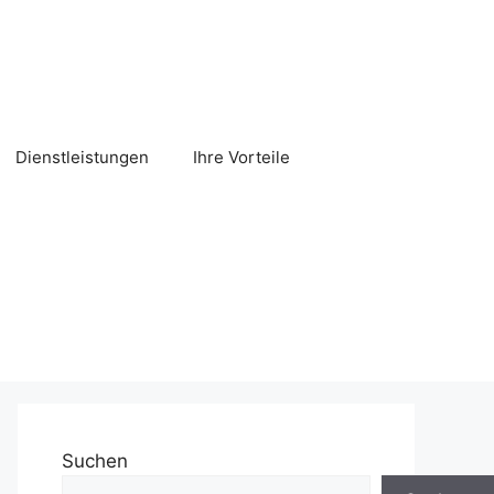
Dienstleistungen
Ihre Vorteile
Suchen