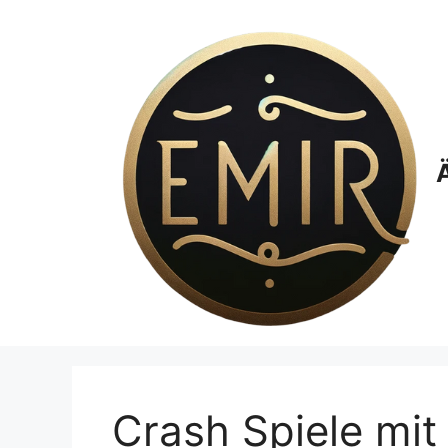
Zum
Inhalt
springen
Crash Spiele mit