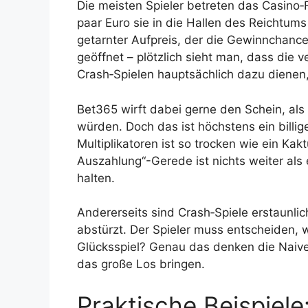
Die meisten Spieler betreten das Casino‑F
paar Euro sie in die Hallen des Reichtums 
getarnter Aufpreis, der die Gewinnchance
geöffnet – plötzlich sieht man, dass die
Crash‑Spielen hauptsächlich dazu dienen,
Bet365 wirft dabei gerne den Schein, als 
würden. Doch das ist höchstens ein billig
Multiplikatoren ist so trocken wie ein K
Auszahlung“-Gerede ist nichts weiter als 
halten.
Andererseits sind Crash‑Spiele erstaunlich 
abstürzt. Der Spieler muss entscheiden, 
Glücksspiel? Genau das denken die Naive
das große Los bringen.
Praktische Beispiele