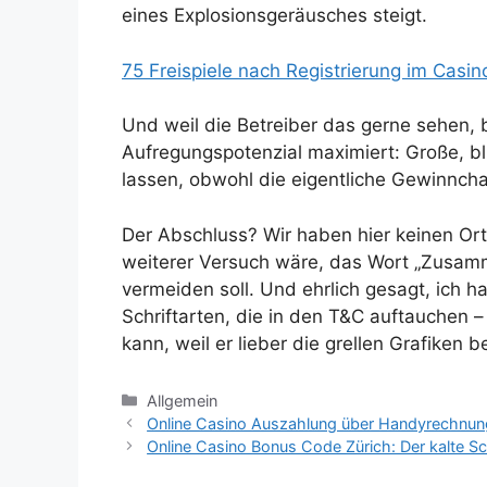
eines Explosionsgeräusches steigt.
75 Freispiele nach Registrierung im Casin
Und weil die Betreiber das gerne sehen, b
Aufregungspotenzial maximiert: Große, bl
lassen, obwohl die eigentliche Gewinnch
Der Abschluss? Wir haben hier keinen Ort f
weiterer Versuch wäre, das Wort „Zusamme
vermeiden soll. Und ehrlich gesagt, ich 
Schriftarten, die in den T&C auftauchen –
kann, weil er lieber die grellen Grafiken 
Kategorien
Allgemein
Online Casino Auszahlung über Handyrechnung:
Online Casino Bonus Code Zürich: Der kalte S