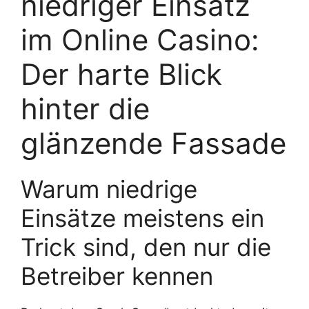
niedriger Einsatz
im Online Casino:
Der harte Blick
hinter die
glänzende Fassade
Warum niedrige
Einsätze meistens ein
Trick sind, den nur die
Betreiber kennen