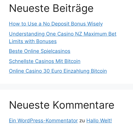
Neueste Beiträge
How to Use a No Deposit Bonus Wisely
Understanding One Casino NZ Maximum Bet
Limits with Bonuses
Beste Online Spielcasinos
Schnellste Casinos Mit Bitcoin
Online Casino 30 Euro Einzahlung Bitcoin
Neueste Kommentare
Ein WordPress-Kommentator
zu
Hallo Welt!