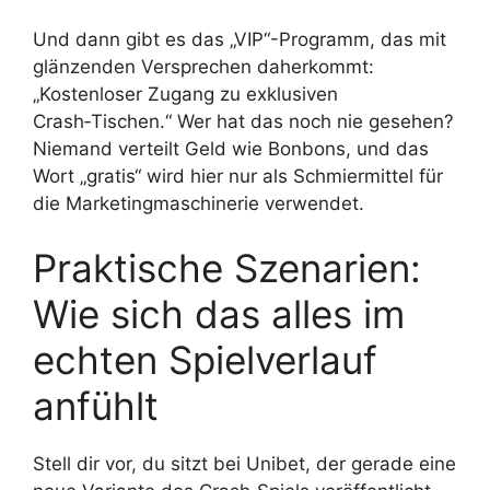
Und dann gibt es das „VIP“-Programm, das mit
glänzenden Versprechen daherkommt:
„Kostenloser Zugang zu exklusiven
Crash‑Tischen.“ Wer hat das noch nie gesehen?
Niemand verteilt Geld wie Bonbons, und das
Wort „gratis“ wird hier nur als Schmiermittel für
die Marketingmaschinerie verwendet.
Praktische Szenarien:
Wie sich das alles im
echten Spielverlauf
anfühlt
Stell dir vor, du sitzt bei Unibet, der gerade eine