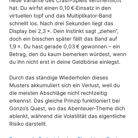
neue Variante des Crash‑Spiels veröffentlicht
hat. Du wirfst einen 0,10 €‑Einsatz in den
virtuellen topf und das Multiplikator‑Band
schnellt los. Nach drei Sekunden liegt das
Display bei 2,3 ×. Dein Instinkt sagt „ziehen“,
doch ein bisschen später fällt das Band auf
1,9 ×. Du hast gerade 0,03 € gewonnen – ein
Betrag, den du kaum bemerken würdest, wenn
du ihn nicht erst in deine Geldbörse einlegst.
Durch das ständige Wiederholen dieses
Musters akkumuliert sich ein Verlust, weil du
die meisten Abschläge nicht rechtzeitig
erkennst. Das gleiche Prinzip funktioniert bei
Gonzo’s Quest, wo das Abenteuer-Theme dich
ablenkt, während die Volatilität das eigentliche
Risiko darstellt.