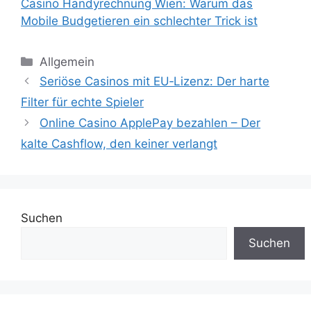
Casino Handyrechnung Wien: Warum das
Mobile Budgetieren ein schlechter Trick ist
Kategorien
Allgemein
Seriöse Casinos mit EU‑Lizenz: Der harte
Filter für echte Spieler
Online Casino ApplePay bezahlen – Der
kalte Cashflow, den keiner verlangt
Suchen
Suchen