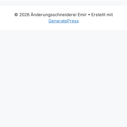
© 2026 Änderungsschneiderei Emir
• Erstellt mit
GeneratePress