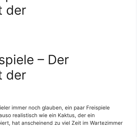
t der
spiele – Der
t der
ieler immer noch glauben, ein paar Freispiele
uso realistisch wie ein Kaktus, der ein
iert, hat anscheinend zu viel Zeit im Wartezimmer