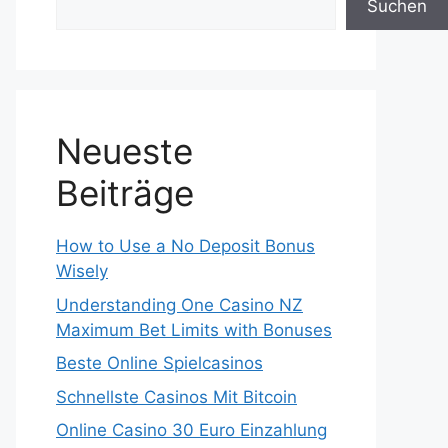
Suchen
Neueste
Beiträge
How to Use a No Deposit Bonus
Wisely
Understanding One Casino NZ
Maximum Bet Limits with Bonuses
Beste Online Spielcasinos
Schnellste Casinos Mit Bitcoin
Online Casino 30 Euro Einzahlung