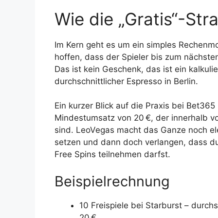
Wie die „Gratis“-Stra
Im Kern geht es um ein simples Rechenmod
hoffen, dass der Spieler bis zum nächste
Das ist kein Geschenk, das ist ein kalkulie
durchschnittlicher Espresso in Berlin.
Ein kurzer Blick auf die Praxis bei Bet365
Mindestumsatz von 20 €, der innerhalb v
sind. LeoVegas macht das Ganze noch ele
setzen und dann doch verlangen, dass du
Free Spins teilnehmen darfst.
Beispielrechnung
10 Freispiele bei Starburst – durchs
20 €.