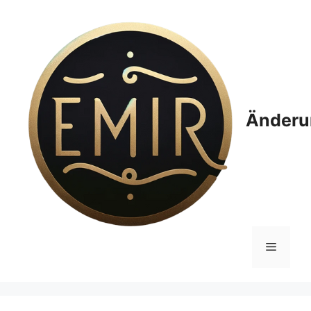
Zum
Inhalt
springen
Änderu
Menü