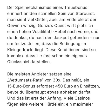
Der Spielmechanismus eines Treuebonus
erinnert an den schnellen Spin von Starburst:
man sieht viel Glitter, aber am Ende bleibt der
Gewinn winzig. Gonzo’s Quest wirft plötzlich
einen hohen Volatilitäts-Hebel nach vorne, und
du denkst, du hast den Jackpot gefunden – nur
um festzustellen, dass die Bedingung im
Kleingedruckt liegt. Diese Konditionen sind so
komplex, dass sie fast schon ein eigenes
Glücksspiel darstellen.
Die meisten Anbieter setzen eine
„Wettumsatz‑Rate“ von 30x. Das heißt, ein
15‑Euro‑Bonus erfordert 450 Euro an Einsätzen,
bevor du überhaupt etwas abheben darfst.
Und das ist erst der Anfang. Viele Casinos
fügen eine weitere Hürde ein: ein maximaler