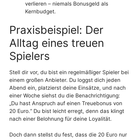
verlieren – niemals Bonusgeld als
Kernbudget.
Praxisbeispiel: Der
Alltag eines treuen
Spielers
Stell dir vor, du bist ein regelmäßiger Spieler bei
einem großen Anbieter. Du loggst dich jeden
Abend ein, platzierst deine Einsätze, und nach
einer Woche siehst du die Benachrichtigung:
„Du hast Anspruch auf einen Treuebonus von
20 Euro.“ Du bist leicht erregt, denn das klingt
nach einer Belohnung für deine Loyalität.
Doch dann stellst du fest, dass die 20 Euro nur