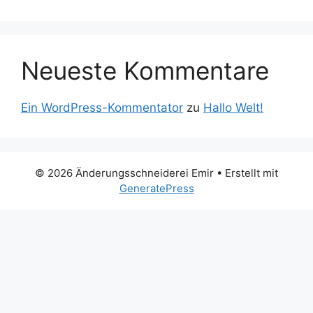
Neueste Kommentare
Ein WordPress-Kommentator
zu
Hallo Welt!
© 2026 Änderungsschneiderei Emir
• Erstellt mit
GeneratePress