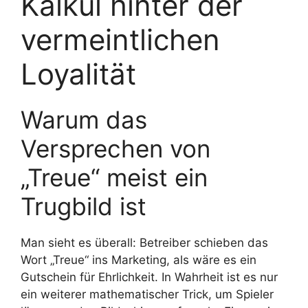
Kalkül hinter der
vermeintlichen
Loyalität
Warum das
Versprechen von
„Treue“ meist ein
Trugbild ist
Man sieht es überall: Betreiber schieben das
Wort „Treue“ ins Marketing, als wäre es ein
Gutschein für Ehrlichkeit. In Wahrheit ist es nur
ein weiterer mathematischer Trick, um Spieler