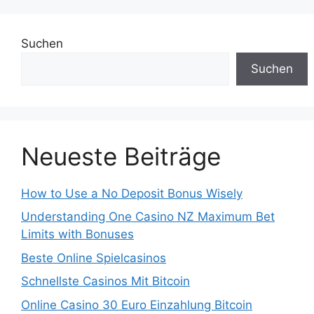
Suchen
Suchen
Neueste Beiträge
How to Use a No Deposit Bonus Wisely
Understanding One Casino NZ Maximum Bet
Limits with Bonuses
Beste Online Spielcasinos
Schnellste Casinos Mit Bitcoin
Online Casino 30 Euro Einzahlung Bitcoin