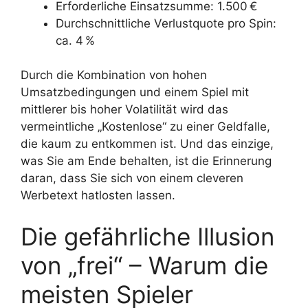
Erforderliche Einsatzsumme: 1.500 €
Durchschnittliche Verlustquote pro Spin:
ca. 4 %
Durch die Kombination von hohen
Umsatzbedingungen und einem Spiel mit
mittlerer bis hoher Volatilität wird das
vermeintliche „Kostenlose“ zu einer Geldfalle,
die kaum zu entkommen ist. Und das einzige,
was Sie am Ende behalten, ist die Erinnerung
daran, dass Sie sich von einem cleveren
Werbetext hatlosten lassen.
Die gefährliche Illusion
von „frei“ – Warum die
meisten Spieler