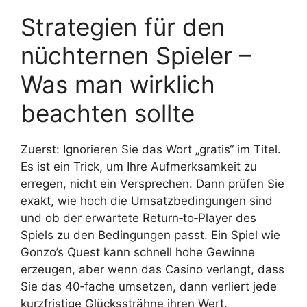
Strategien für den
nüchternen Spieler –
Was man wirklich
beachten sollte
Zuerst: Ignorieren Sie das Wort „gratis“ im Titel.
Es ist ein Trick, um Ihre Aufmerksamkeit zu
erregen, nicht ein Versprechen. Dann prüfen Sie
exakt, wie hoch die Umsatzbedingungen sind
und ob der erwartete Return‑to‑Player des
Spiels zu den Bedingungen passt. Ein Spiel wie
Gonzo’s Quest kann schnell hohe Gewinne
erzeugen, aber wenn das Casino verlangt, dass
Sie das 40‑fache umsetzen, dann verliert jede
kurzfristige Glückssträhne ihren Wert.