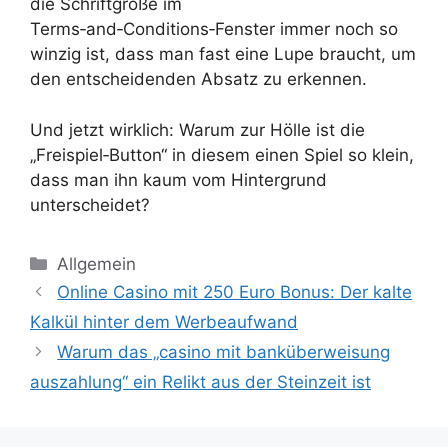
die Schriftgröße im
Terms‑and‑Conditions‑Fenster immer noch so
winzig ist, dass man fast eine Lupe braucht, um
den entscheidenden Absatz zu erkennen.
Und jetzt wirklich: Warum zur Hölle ist die
„Freispiel‑Button“ in diesem einen Spiel so klein,
dass man ihn kaum vom Hintergrund
unterscheidet?
Kategorien
Allgemein
Online Casino mit 250 Euro Bonus: Der kalte
Kalkül hinter dem Werbeaufwand
Warum das „casino mit banküberweisung
auszahlung“ ein Relikt aus der Steinzeit ist