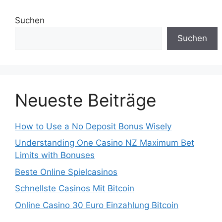
Suchen
Suchen
Neueste Beiträge
How to Use a No Deposit Bonus Wisely
Understanding One Casino NZ Maximum Bet
Limits with Bonuses
Beste Online Spielcasinos
Schnellste Casinos Mit Bitcoin
Online Casino 30 Euro Einzahlung Bitcoin