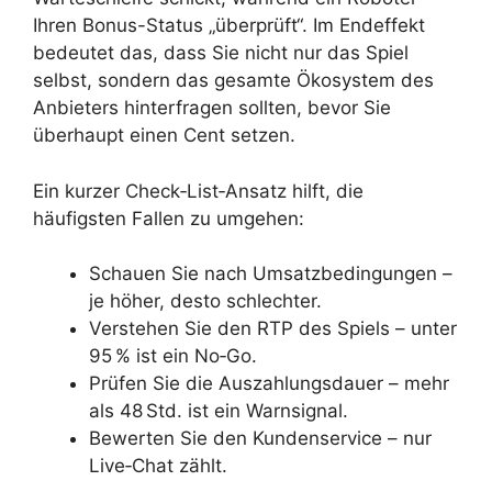
Ihren Bonus-Status „überprüft“. Im Endeffekt
bedeutet das, dass Sie nicht nur das Spiel
selbst, sondern das gesamte Ökosystem des
Anbieters hinterfragen sollten, bevor Sie
überhaupt einen Cent setzen.
Ein kurzer Check‑List‑Ansatz hilft, die
häufigsten Fallen zu umgehen:
Schauen Sie nach Umsatzbedingungen –
je höher, desto schlechter.
Verstehen Sie den RTP des Spiels – unter
95 % ist ein No‑Go.
Prüfen Sie die Auszahlungsdauer – mehr
als 48 Std. ist ein Warnsignal.
Bewerten Sie den Kundenservice – nur
Live‑Chat zählt.