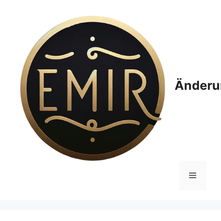
Zum
Inhalt
springen
Änderu
Menü