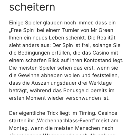
scheitern
Einige Spieler glauben noch immer, dass ein
„Free Spin“ bei einem Turnier von Mr Green
Ihnen ein neues Leben schenkt. Die Realität
sieht anders aus: Der Spin ist frei, solange Sie
die Bedingungen erfüllen, die das Casino mit
einem scharfen Blick auf Ihren Kontostand legt.
Die meisten Spieler sehen das erst, wenn sie
die Gewinne abheben wollen und feststellen,
dass die Auszahlungsdauer drei Werktage
beträgt, während das Bonusgeld bereits im
ersten Moment wieder verschwunden ist.
Der eigentliche Trick liegt im Timing. Casinos
starten ihr „Wochennachlass‑Event“ meist am
Montag, wenn die meisten Menschen nach