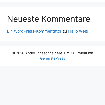
Neueste Kommentare
Ein WordPress-Kommentator
zu
Hallo Welt!
© 2026 Änderungsschneiderei Emir
• Erstellt mit
GeneratePress