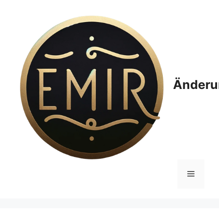
Zum
Inhalt
springen
Änderu
Menü