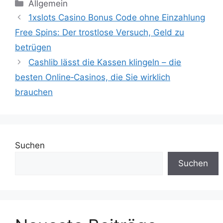
Kategorien
Allgemein
1xslots Casino Bonus Code ohne Einzahlung
Free Spins: Der trostlose Versuch, Geld zu
betrügen
Cashlib lässt die Kassen klingeln – die
besten Online‑Casinos, die Sie wirklich
brauchen
Suchen
Suchen