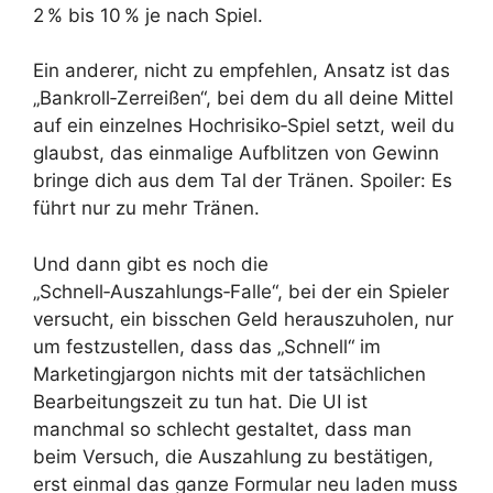
2 % bis 10 % je nach Spiel.
Ein anderer, nicht zu empfehlen, Ansatz ist das
„Bankroll‑Zerreißen“, bei dem du all deine Mittel
auf ein einzelnes Hochrisiko‑Spiel setzt, weil du
glaubst, das einmalige Aufblitzen von Gewinn
bringe dich aus dem Tal der Tränen. Spoiler: Es
führt nur zu mehr Tränen.
Und dann gibt es noch die
„Schnell‑Auszahlungs‑Falle“, bei der ein Spieler
versucht, ein bisschen Geld herauszuholen, nur
um festzustellen, dass das „Schnell“ im
Marketingjargon nichts mit der tatsächlichen
Bearbeitungszeit zu tun hat. Die UI ist
manchmal so schlecht gestaltet, dass man
beim Versuch, die Auszahlung zu bestätigen,
erst einmal das ganze Formular neu laden muss