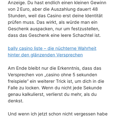
Anzeige. Du hast endlich einen kleinen Gewinn
von 2 Euro, aber die Auszahlung dauert 48
Stunden, weil das Casino erst deine Identität
prüfen muss. Das wirkt, als würde man ein
Geschenk auspacken, nur um festzustellen,
dass das Geschenk eine leere Schachtel ist.
bally casino liste – die nüchterne Wahrheit
hinter den glänzenden Versprechen
Am Ende bleibt nur die Erkenntnis, dass das
Versprechen von „casino ohne 5 sekunden
freispiele“ ein weiterer Trick ist, um dich in die
Falle zu locken. Wenn du nicht jede Sekunde
genau kalkulierst, verlierst du mehr, als du
denkst.
Und wenn ich jetzt schon nicht vergessen habe