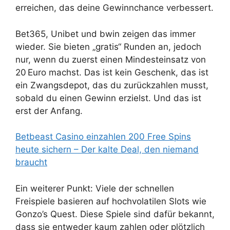
erreichen, das deine Gewinnchance verbessert.
Bet365, Unibet und bwin zeigen das immer
wieder. Sie bieten „gratis“ Runden an, jedoch
nur, wenn du zuerst einen Mindesteinsatz von
20 Euro machst. Das ist kein Geschenk, das ist
ein Zwangsdepot, das du zurückzahlen musst,
sobald du einen Gewinn erzielst. Und das ist
erst der Anfang.
Betbeast Casino einzahlen 200 Free Spins
heute sichern – Der kalte Deal, den niemand
braucht
Ein weiterer Punkt: Viele der schnellen
Freispiele basieren auf hochvolatilen Slots wie
Gonzo’s Quest. Diese Spiele sind dafür bekannt,
dass sie entweder kaum zahlen oder plötzlich