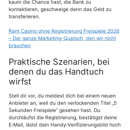
kaum die Chance hast, die Bank zu
kontaktieren, geschweige denn das Geld zu
transferieren.
Rant Casino ohne Registrierung Freispiele 2026
– Der ganze Marketing-Quatsch, den wir nicht
brauchen
Praktische Szenarien, bei
denen du das Handtuch
wirfst
Stell dir vor, du meldest dich bei einem neuen
Anbieter an, weil du den verlockenden Titel „5
Sekunden Freispiele“ gesehen hast. Du
durchläufst die Registrierung, bestätigst deine
E‑Mail, lädst dein Handy‑Verifizierungsbild hoch