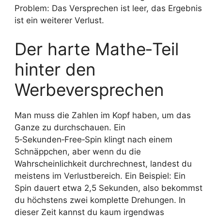
Problem: Das Versprechen ist leer, das Ergebnis
ist ein weiterer Verlust.
Der harte Mathe‑Teil
hinter den
Werbeversprechen
Man muss die Zahlen im Kopf haben, um das
Ganze zu durchschauen. Ein
5‑Sekunden‑Free‑Spin klingt nach einem
Schnäppchen, aber wenn du die
Wahrscheinlichkeit durchrechnest, landest du
meistens im Verlustbereich. Ein Beispiel: Ein
Spin dauert etwa 2,5 Sekunden, also bekommst
du höchstens zwei komplette Drehungen. In
dieser Zeit kannst du kaum irgendwas