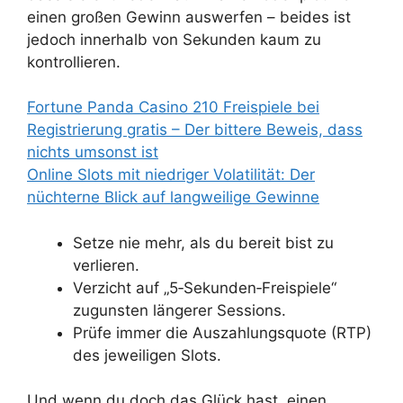
einen großen Gewinn auswerfen – beides ist
jedoch innerhalb von Sekunden kaum zu
kontrollieren.
Fortune Panda Casino 210 Freispiele bei
Registrierung gratis – Der bittere Beweis, dass
nichts umsonst ist
Online Slots mit niedriger Volatilität: Der
nüchterne Blick auf langweilige Gewinne
Setze nie mehr, als du bereit bist zu
verlieren.
Verzicht auf „5‑Sekunden‑Freispiele“
zugunsten längerer Sessions.
Prüfe immer die Auszahlungsquote (RTP)
des jeweiligen Slots.
Und wenn du doch das Glück hast, einen