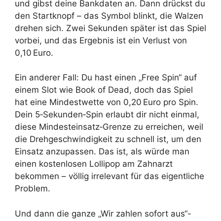
und gibst deine Bankdaten an. Dann drückst du
den Startknopf – das Symbol blinkt, die Walzen
drehen sich. Zwei Sekunden später ist das Spiel
vorbei, und das Ergebnis ist ein Verlust von
0,10 Euro.
Ein anderer Fall: Du hast einen „Free Spin“ auf
einem Slot wie Book of Dead, doch das Spiel
hat eine Mindestwette von 0,20 Euro pro Spin.
Dein 5‑Sekunden‑Spin erlaubt dir nicht einmal,
diese Mindesteinsatz‑Grenze zu erreichen, weil
die Drehgeschwindigkeit zu schnell ist, um den
Einsatz anzupassen. Das ist, als würde man
einen kostenlosen Lollipop am Zahnarzt
bekommen – völlig irrelevant für das eigentliche
Problem.
Und dann die ganze „Wir zahlen sofort aus“-