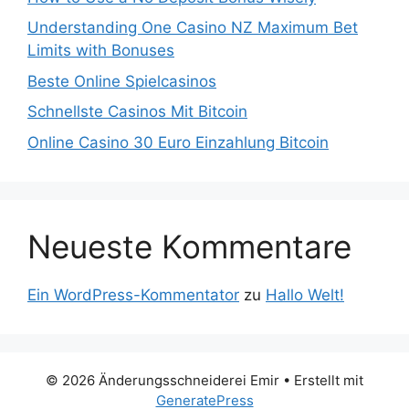
Understanding One Casino NZ Maximum Bet
Limits with Bonuses
Beste Online Spielcasinos
Schnellste Casinos Mit Bitcoin
Online Casino 30 Euro Einzahlung Bitcoin
Neueste Kommentare
Ein WordPress-Kommentator
zu
Hallo Welt!
© 2026 Änderungsschneiderei Emir
• Erstellt mit
GeneratePress