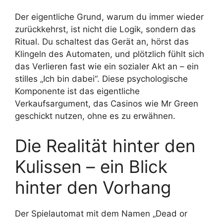
Der eigentliche Grund, warum du immer wieder
zurückkehrst, ist nicht die Logik, sondern das
Ritual. Du schaltest das Gerät an, hörst das
Klingeln des Automaten, und plötzlich fühlt sich
das Verlieren fast wie ein sozialer Akt an – ein
stilles „Ich bin dabei“. Diese psychologische
Komponente ist das eigentliche
Verkaufsargument, das Casinos wie Mr Green
geschickt nutzen, ohne es zu erwähnen.
Die Realität hinter den
Kulissen – ein Blick
hinter den Vorhang
Der Spielautomat mit dem Namen „Dead or