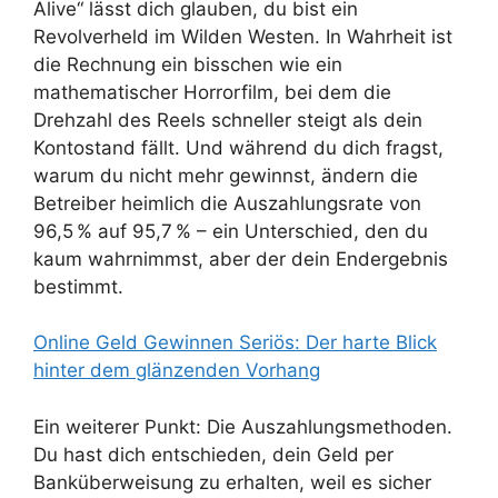
Alive“ lässt dich glauben, du bist ein
Revolverheld im Wilden Westen. In Wahrheit ist
die Rechnung ein bisschen wie ein
mathematischer Horrorfilm, bei dem die
Drehzahl des Reels schneller steigt als dein
Kontostand fällt. Und während du dich fragst,
warum du nicht mehr gewinnst, ändern die
Betreiber heimlich die Auszahlungsrate von
96,5 % auf 95,7 % – ein Unterschied, den du
kaum wahrnimmst, aber der dein Endergebnis
bestimmt.
Online Geld Gewinnen Seriös: Der harte Blick
hinter dem glänzenden Vorhang
Ein weiterer Punkt: Die Auszahlungsmethoden.
Du hast dich entschieden, dein Geld per
Banküberweisung zu erhalten, weil es sicher