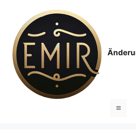
Zum
Inhalt
springen
Änderu
Menü