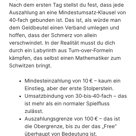
Nach dem ersten Tag stellst du fest, dass jede
Auszahlung an eine Mindestumsatz‑Klausel von
40‑fach gebunden ist. Das ist, als würde man
dem Geldbeutel einen Verband umlegen und
hoffen, dass der Schmerz von allein
verschwindet. In der Realität musst du dich
durch ein Labyrinth aus Turn‑over‑Formeln
kämpfen, das selbst einen Mathematiker zum
Schwitzen bringt.
Mindesteinzahlung von 10 € – kaum ein
Einstieg, aber der erste Stolperstein.
Umsatzbindung von 30‑bis‑40‑fach – das
ist mehr als ein normaler Spielfluss
zulässt.
Auszahlungsgrenze von 100 € – das ist
die Obergrenze, bis zu der das „Free“
überhaupt von Bedeutung ist.