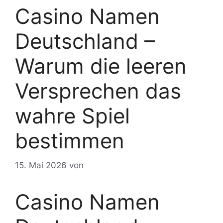
Casino Namen
Deutschland –
Warum die leeren
Versprechen das
wahre Spiel
bestimmen
15. Mai 2026
von
Casino Namen