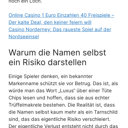
noch ein Loch.
Online Casino 1 Euro Einzahlen 40 Freispiele –
Der kalte Deal, den keiner feiern will
Casino Norderney: Das raueste Spiel auf der
Nordseeinsel
Warum die Namen selbst
ein Risiko darstellen
Einige Spieler denken, ein bekannter
Markenname schützt sie vor Betrug. Das ist, als
würde man das Wort „Luxus“ über einer Tüte
Chips lesen und hoffen, dass sie aus echter
Trüffelmakrele bestehen. Die Realität ist, dass
die Namen selbst kaum mehr als ein Tarnschild
sind, das das eigentliche Risiko verschleiert.
Der eigentliche Verlust entsteht nicht durch das