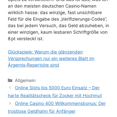
an den meisten deutschen Casino‑Namen
wirklich hasse: das winzige, fast unsichtbare
Feld für die Eingabe des „Verifizierungs‑Codes“,
das bei jedem Versuch, das Geld abzuheben, in
einer winzigen, kaum lesbaren Schriftgröße von
8 pt versteckt ist.
Glückspiele: Warum die glänzenden
Versprechungen nur ein weiteres Blatt im
Ärgernis‑Repertoire sind
Kategorien
Allgemein
Online Slots bis 5000 Euro Einsatz – Der
harte Realitätscheck für Zocker mit Hochmut
Online Casino 400 Willkommensbonus: Der
trostlose Geldhahn für Anfänger