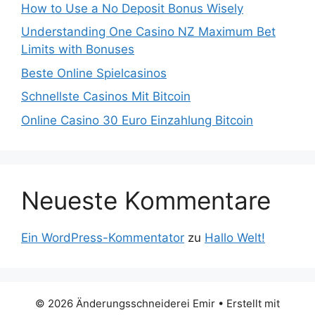
How to Use a No Deposit Bonus Wisely
Understanding One Casino NZ Maximum Bet
Limits with Bonuses
Beste Online Spielcasinos
Schnellste Casinos Mit Bitcoin
Online Casino 30 Euro Einzahlung Bitcoin
Neueste Kommentare
Ein WordPress-Kommentator
zu
Hallo Welt!
© 2026 Änderungsschneiderei Emir
• Erstellt mit