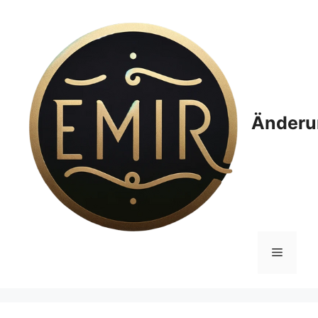
Zum
Inhalt
springen
Änderu
Menü