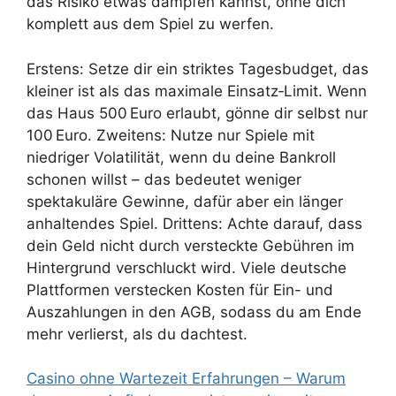
das Risiko etwas dämpfen kannst, ohne dich
komplett aus dem Spiel zu werfen.
Erstens: Setze dir ein striktes Tagesbudget, das
kleiner ist als das maximale Einsatz‑Limit. Wenn
das Haus 500 Euro erlaubt, gönne dir selbst nur
100 Euro. Zweitens: Nutze nur Spiele mit
niedriger Volatilität, wenn du deine Bankroll
schonen willst – das bedeutet weniger
spektakuläre Gewinne, dafür aber ein länger
anhaltendes Spiel. Drittens: Achte darauf, dass
dein Geld nicht durch versteckte Gebühren im
Hintergrund verschluckt wird. Viele deutsche
Plattformen verstecken Kosten für Ein- und
Auszahlungen in den AGB, sodass du am Ende
mehr verlierst, als du dachtest.
Casino ohne Wartezeit Erfahrungen – Warum