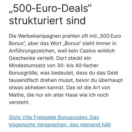
„500‑Euro‑Deals“
strukturiert sind
Die Werbe­kampagnen prahlen oft mit „500 Euro
Bonus“, aber das Wort „Bonus“ steht immer in
Anführungszeichen, weil kein Casino wirklich
Geschenke verteilt. Dort steckt ein
Mindestumsatz von 30‑ bis 40‑facher
Bonusgröße, was bedeutet, dass du das Geld
tausendfach drehen musst, bevor du überhaupt
etwas abheben kannst. Das ist die Art von
Mathe, die nur ein alter Hase wie ich noch
versteht.
Slots Villa Freispiele Bonuscodes: Das
trügerische Versprechen, das niemand hält