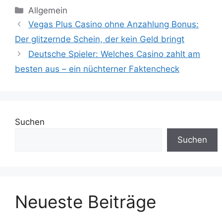
Kategorien
Allgemein
Vegas Plus Casino ohne Anzahlung Bonus:
Der glitzernde Schein, der kein Geld bringt
Deutsche Spieler: Welches Casino zahlt am
besten aus – ein nüchterner Faktencheck
Suchen
Suchen
Neueste Beiträge