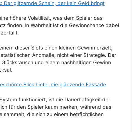
Der glitzernde Schein, der kein Geld bringt
ine höhere Volatilität, was dem Spieler das
hatz finden. In Wahrheit ist die Gewinnchance dabei
zerfällt.
 einem dieser Slots einen kleinen Gewinn erzielt,
statistischen Anomalie, nicht einer Strategie. Der
n Glücksrausch und einem nachhaltigen Gewinn
cksal.
eschönte Blick hinter die glänzende Fassade
stem funktioniert, ist die Dauerhaftigkeit der
t sich für den Spieler kaum merken, während das
 sammelt, die sich zu einem beträchtlichen