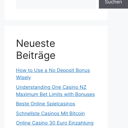
Suchen
Neueste
Beiträge
How to Use a No Deposit Bonus
Wisely
Understanding One Casino NZ
Maximum Bet Limits with Bonuses
Beste Online Spielcasinos
Schnellste Casinos Mit Bitcoin
Online Casino 30 Euro Einzahlung