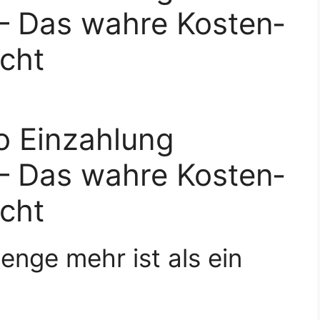
 Das wahre Kosten‑
cht
o Einzahlung
 Das wahre Kosten‑
cht
nge mehr ist als ein