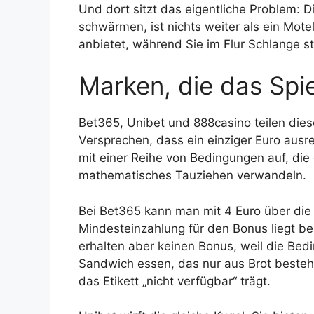
Und dort sitzt das eigentliche Problem: D
schwärmen, ist nichts weiter als ein Mote
anbietet, während Sie im Flur Schlange s
Marken, die das Spie
Bet365, Unibet und 888casino teilen dies
Versprechen, dass ein einziger Euro ausr
mit einer Reihe von Bedingungen auf, die 
mathematisches Tauziehen verwandeln.
Bei Bet365 kann man mit 4 Euro über die
Mindesteinzahlung für den Bonus liegt bei
erhalten aber keinen Bonus, weil die Bedin
Sandwich essen, das nur aus Brot besteht
das Etikett „nicht verfügbar“ trägt.