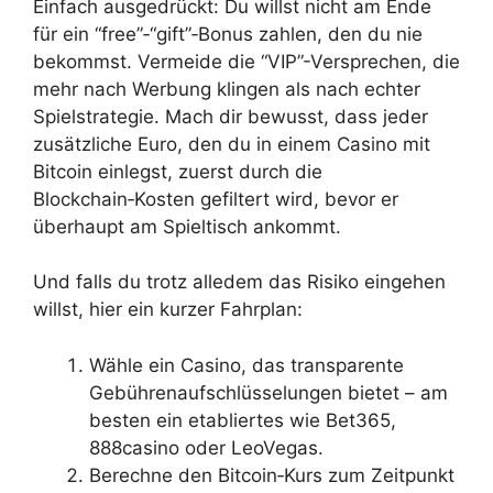
Einfach ausgedrückt: Du willst nicht am Ende
für ein “free”‑“gift”‑Bonus zahlen, den du nie
bekommst. Vermeide die “VIP”-Versprechen, die
mehr nach Werbung klingen als nach echter
Spielstrategie. Mach dir bewusst, dass jeder
zusätzliche Euro, den du in einem Casino mit
Bitcoin einlegst, zuerst durch die
Blockchain‑Kosten gefiltert wird, bevor er
überhaupt am Spieltisch ankommt.
Und falls du trotz alledem das Risiko eingehen
willst, hier ein kurzer Fahrplan:
Wähle ein Casino, das transparente
Gebührenaufschlüsselungen bietet – am
besten ein etabliertes wie Bet365,
888casino oder LeoVegas.
Berechne den Bitcoin‑Kurs zum Zeitpunkt