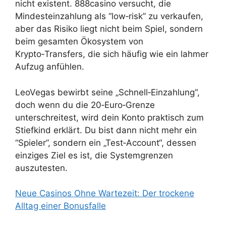
nicht existent. 888casino versucht, die
Mindesteinzahlung als “low‑risk” zu verkaufen,
aber das Risiko liegt nicht beim Spiel, sondern
beim gesamten Ökosystem von
Krypto‑Transfers, die sich häufig wie ein lahmer
Aufzug anfühlen.
LeoVegas bewirbt seine „Schnell‑Einzahlung“,
doch wenn du die 20‑Euro‑Grenze
unterschreitest, wird dein Konto praktisch zum
Stiefkind erklärt. Du bist dann nicht mehr ein
“Spieler”, sondern ein „Test‑Account“, dessen
einziges Ziel es ist, die Systemgrenzen
auszutesten.
Neue Casinos Ohne Wartezeit: Der trockene
Alltag einer Bonusfalle