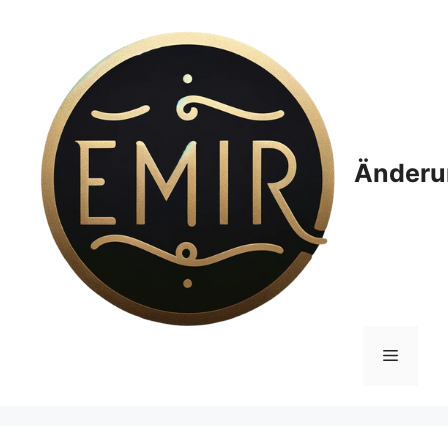
Zum
Inhalt
springen
Änderu
Menü