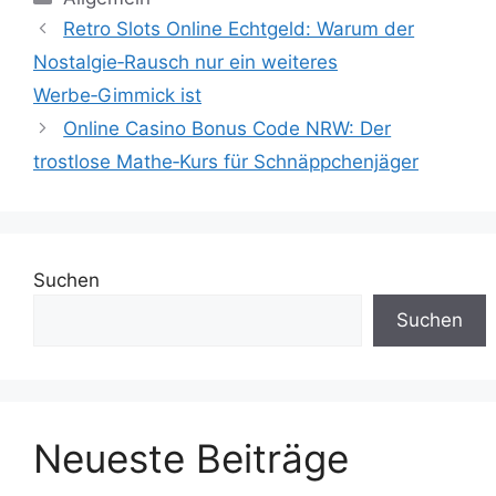
Retro Slots Online Echtgeld: Warum der
Nostalgie‑Rausch nur ein weiteres
Werbe‑Gimmick ist
Online Casino Bonus Code NRW: Der
trostlose Mathe‑Kurs für Schnäppchenjäger
Suchen
Suchen
Neueste Beiträge