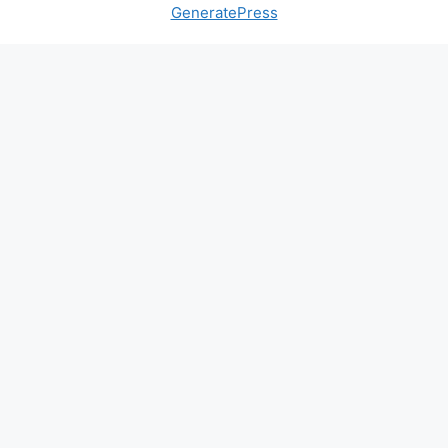
GeneratePress