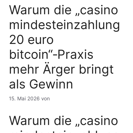
Warum die „casino
mindesteinzahlung
20 euro
bitcoin“‑Praxis
mehr Ärger bringt
als Gewinn
15. Mai 2026
von
Warum die „casino