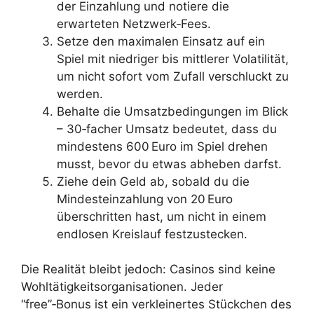
der Einzahlung und notiere die
erwarteten Netzwerk‑Fees.
Setze den maximalen Einsatz auf ein
Spiel mit niedriger bis mittlerer Volatilität,
um nicht sofort vom Zufall verschluckt zu
werden.
Behalte die Umsatzbedingungen im Blick
– 30‑facher Umsatz bedeutet, dass du
mindestens 600 Euro im Spiel drehen
musst, bevor du etwas abheben darfst.
Ziehe dein Geld ab, sobald du die
Mindesteinzahlung von 20 Euro
überschritten hast, um nicht in einem
endlosen Kreislauf festzustecken.
Die Realität bleibt jedoch: Casinos sind keine
Wohltätigkeitsorganisationen. Jeder
“free”‑Bonus ist ein verkleinertes Stückchen des