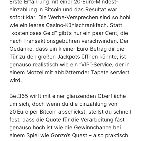
Erste Erfahrung mit einer 20‑Euro‑Mindest­
einzahlung in Bitcoin und das Resultat war
sofort klar: Die Werbe‑Versprechen sind so hohl
wie ein leeres Casino‑Kühlschrankfach. Statt
“kostenloses Geld” gibt’s nur ein paar Cent, die
nach Transaktionsgebühren verschwinden. Der
Gedanke, dass ein kleiner Euro‑Betrag dir die
Tür zu den großen Jackpots öffnen könnte, ist
genauso realistisch wie ein “VIP”‑Service, der in
einem Motzel mit abblätternder Tapete serviert
wird.
Bet365 wirft mit einer glänzenden Oberfläche
um sich, doch wenn du die Einzahlung von
20 Euro per Bitcoin abschickst, stellst du schnell
fest, dass die Quote für die Verarbeitung fast
genauso hoch ist wie die Gewinnchance bei
einem Spiel wie Gonzo’s Quest – also praktisch