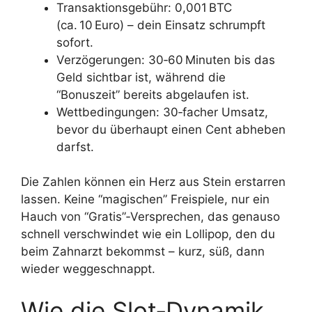
Transaktionsgebühr: 0,001 BTC
(ca. 10 Euro) – dein Einsatz schrumpft
sofort.
Verzögerungen: 30‑60 Minuten bis das
Geld sichtbar ist, während die
“Bonuszeit” bereits abgelaufen ist.
Wettbedingungen: 30‑facher Umsatz,
bevor du überhaupt einen Cent abheben
darfst.
Die Zahlen können ein Herz aus Stein erstarren
lassen. Keine “magischen” Freispiele, nur ein
Hauch von “Gratis”‑Versprechen, das genauso
schnell verschwindet wie ein Lollipop, den du
beim Zahnarzt bekommst – kurz, süß, dann
wieder weggeschnappt.
Wie die Slot‑Dynamik