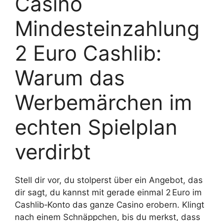
Casino
Mindesteinzahlung
2 Euro Cashlib:
Warum das
Werbemärchen im
echten Spielplan
verdirbt
Stell dir vor, du stolperst über ein Angebot, das
dir sagt, du kannst mit gerade einmal 2 Euro im
Cashlib‑Konto das ganze Casino erobern. Klingt
nach einem Schnäppchen, bis du merkst, dass