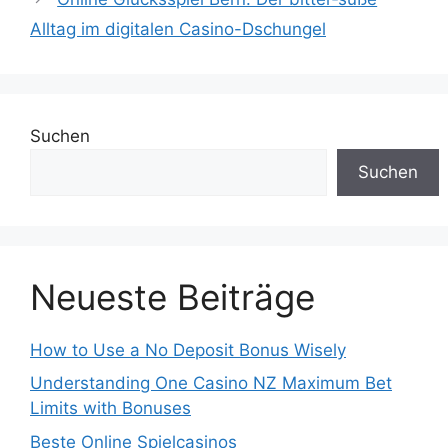
Alltag im digitalen Casino-Dschungel
Suchen
Suchen
Neueste Beiträge
How to Use a No Deposit Bonus Wisely
Understanding One Casino NZ Maximum Bet
Limits with Bonuses
Beste Online Spielcasinos