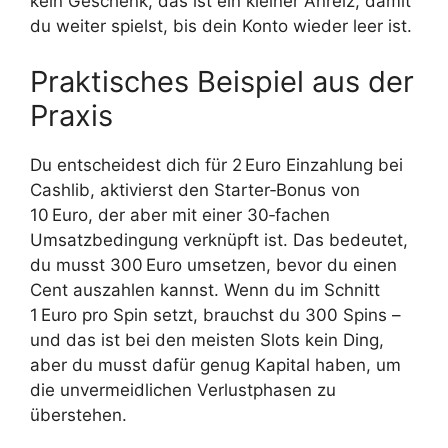
kein Geschenk, das ist ein kleiner Anreiz, damit
du weiter spielst, bis dein Konto wieder leer ist.
Praktisches Beispiel aus der
Praxis
Du entscheidest dich für 2 Euro Einzahlung bei
Cashlib, aktivierst den Starter‑Bonus von
10 Euro, der aber mit einer 30‑fachen
Umsatzbedingung verknüpft ist. Das bedeutet,
du musst 300 Euro umsetzen, bevor du einen
Cent auszahlen kannst. Wenn du im Schnitt
1 Euro pro Spin setzt, brauchst du 300 Spins –
und das ist bei den meisten Slots kein Ding,
aber du musst dafür genug Kapital haben, um
die unvermeidlichen Verlustphasen zu
überstehen.