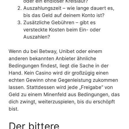
oder ein endloser Kreislauf?
Auszahlungszeit – wie lange dauert es,
bis das Geld auf deinem Konto ist?
Zusätzliche Gebühren – gibt es
versteckte Kosten beim Ein- oder
Auszahlen?
Wenn du bei Betway, Unibet oder einem
anderen bekannten Anbieter ähnliche
Bedingungen findest, liegt die Sache in der
Hand. Kein Casino wird dir großzügig einen
echten Gewinn ohne Gegenleistung zukommen
lassen. Stattdessen wird jede „Freigabe“ von
Geld zu einem Minenfeld aus Bedingungen, das
dich zwingt, weiterzuspielen, bis du erschöpft
bist.
Der bittere