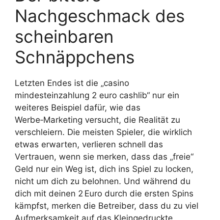
Nachgeschmack des
scheinbaren
Schnäppchens
Letzten Endes ist die „casino
mindesteinzahlung 2 euro cashlib“ nur ein
weiteres Beispiel dafür, wie das
Werbe‑Marketing versucht, die Realität zu
verschleiern. Die meisten Spieler, die wirklich
etwas erwarten, verlieren schnell das
Vertrauen, wenn sie merken, dass das „freie“
Geld nur ein Weg ist, dich ins Spiel zu locken,
nicht um dich zu belohnen. Und während du
dich mit deinen 2 Euro durch die ersten Spins
kämpfst, merken die Betreiber, dass du zu viel
Aufmerksamkeit auf das Kleingedruckte