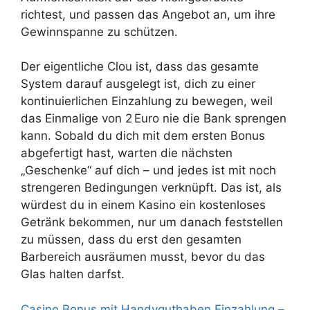
richtest, und passen das Angebot an, um ihre
Gewinnspanne zu schützen.
Der eigentliche Clou ist, dass das gesamte
System darauf ausgelegt ist, dich zu einer
kontinuierlichen Einzahlung zu bewegen, weil
das Einmalige von 2 Euro nie die Bank sprengen
kann. Sobald du dich mit dem ersten Bonus
abgefertigt hast, warten die nächsten
„Geschenke“ auf dich – und jedes ist mit noch
strengeren Bedingungen verknüpft. Das ist, als
würdest du in einem Kasino ein kostenloses
Getränk bekommen, nur um danach feststellen
zu müssen, dass du erst den gesamten
Barbereich ausräumen musst, bevor du das
Glas halten darfst.
Casino Bonus mit Handyguthaben Einzahlung –