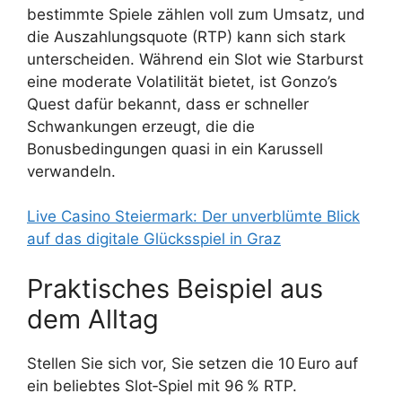
bestimmte Spiele zählen voll zum Umsatz, und
die Auszahlungsquote (RTP) kann sich stark
unterscheiden. Während ein Slot wie Starburst
eine moderate Volatilität bietet, ist Gonzo’s
Quest dafür bekannt, dass er schneller
Schwankungen erzeugt, die die
Bonusbedingungen quasi in ein Karussell
verwandeln.
Live Casino Steiermark: Der unverblümte Blick
auf das digitale Glücksspiel in Graz
Praktisches Beispiel aus
dem Alltag
Stellen Sie sich vor, Sie setzen die 10 Euro auf
ein beliebtes Slot‑Spiel mit 96 % RTP.