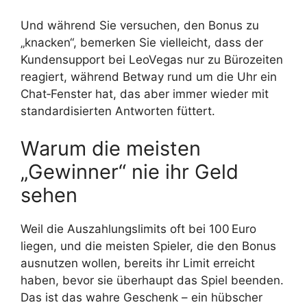
Und während Sie versuchen, den Bonus zu
„knacken“, bemerken Sie vielleicht, dass der
Kundensupport bei LeoVegas nur zu Bürozeiten
reagiert, während Betway rund um die Uhr ein
Chat‑Fenster hat, das aber immer wieder mit
standardisierten Antworten füttert.
Warum die meisten
„Gewinner“ nie ihr Geld
sehen
Weil die Auszahlungslimits oft bei 100 Euro
liegen, und die meisten Spieler, die den Bonus
ausnutzen wollen, bereits ihr Limit erreicht
haben, bevor sie überhaupt das Spiel beenden.
Das ist das wahre Geschenk – ein hübscher