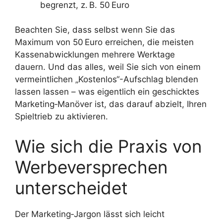
begrenzt, z. B. 50 Euro
Beachten Sie, dass selbst wenn Sie das
Maximum von 50 Euro erreichen, die meisten
Kassenabwicklungen mehrere Werktage
dauern. Und das alles, weil Sie sich von einem
vermeintlichen „Kostenlos“-Aufschlag blenden
lassen lassen – was eigentlich ein geschicktes
Marketing‑Manöver ist, das darauf abzielt, Ihren
Spieltrieb zu aktivieren.
Wie sich die Praxis von
Werbeversprechen
unterscheidet
Der Marketing‑Jargon lässt sich leicht