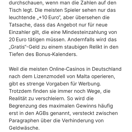
durchschauen, wenn man die Zahlen auf den
Tisch legt. Die meisten Spieler sehen nur das
leuchtende „+10 Euro“, aber übersehen die
Tatsache, dass das Angebot nur für neue
Einzahler gilt, die eine Mindesteinzahlung von
20 Euro tätigen müssen. Andernfalls wird das
„Gratis“-Geld zu einem staubigen Relikt in den
Tiefen des Bonus‑Kalenders.
Weil die meisten Online‑Casinos in Deutschland
nach dem Lizenzmodell von Malta operieren,
gibt es strenge Vorgaben für Werbung.
Trotzdem finden sie immer noch Wege, die
Realität zu verschleiern. So wird die
Begrenzung des maximalen Gewinns häufig
erst in den AGBs genannt, versteckt zwischen
Paragraphen über die Verhinderung von
Geldwäsche.