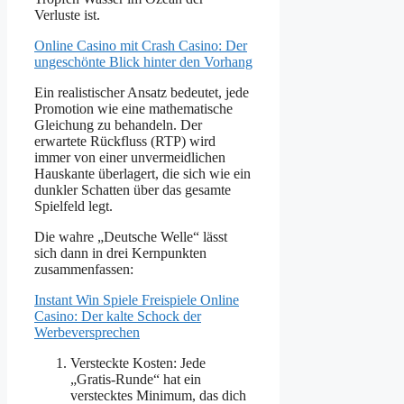
Verluste ist.
Online Casino mit Crash Casino: Der
ungeschönte Blick hinter den Vorhang
Ein realistischer Ansatz bedeutet, jede
Promotion wie eine mathematische
Gleichung zu behandeln. Der
erwartete Rückfluss (RTP) wird
immer von einer unvermeidlichen
Hauskante überlagert, die sich wie ein
dunkler Schatten über das gesamte
Spielfeld legt.
Die wahre „Deutsche Welle“ lässt
sich dann in drei Kernpunkten
zusammenfassen:
Instant Win Spiele Freispiele Online
Casino: Der kalte Schock der
Werbeversprechen
Versteckte Kosten: Jede
„Gratis‑Runde“ hat ein
verstecktes Minimum, das dich