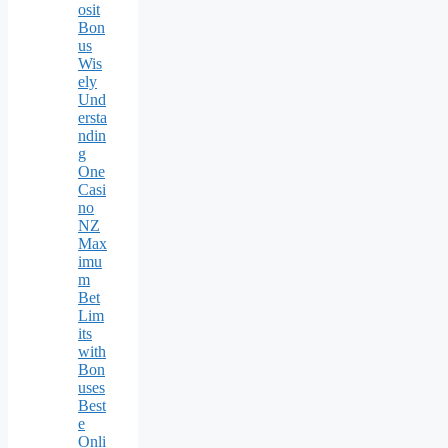
osit
Bon
us
Wis
ely
Und
ersta
ndin
g
One
Casi
no
NZ
Max
imu
m
Bet
Lim
its
with
Bon
uses
Best
e
Onli