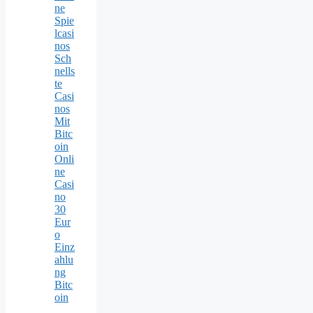
ne
Spie
lcasi
nos
Sch
nells
te
Casi
nos
Mit
Bitc
oin
Onli
ne
Casi
no
30
Eur
o
Einz
ahlu
ng
Bitc
oin