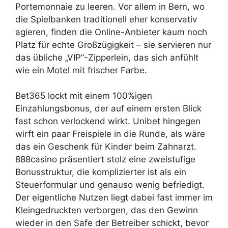
Portemonnaie zu leeren. Vor allem in Bern, wo
die Spielbanken traditionell eher konservativ
agieren, finden die Online-Anbieter kaum noch
Platz für echte Großzügigkeit – sie servieren nur
das übliche „VIP“-Zipperlein, das sich anfühlt
wie ein Motel mit frischer Farbe.
Bet365 lockt mit einem 100%igen
Einzahlungsbonus, der auf einem ersten Blick
fast schon verlockend wirkt. Unibet hingegen
wirft ein paar Freispiele in die Runde, als wäre
das ein Geschenk für Kinder beim Zahnarzt.
888casino präsentiert stolz eine zweistufige
Bonusstruktur, die komplizierter ist als ein
Steuerformular und genauso wenig befriedigt.
Der eigentliche Nutzen liegt dabei fast immer im
Kleingedruckten verborgen, das den Gewinn
wieder in den Safe der Betreiber schickt, bevor