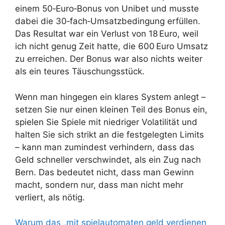
einem 50‑Euro‑Bonus von Unibet und musste
dabei die 30‑fach‑Umsatzbedingung erfüllen.
Das Resultat war ein Verlust von 18 Euro, weil
ich nicht genug Zeit hatte, die 600 Euro Umsatz
zu erreichen. Der Bonus war also nichts weiter
als ein teures Täuschungsstück.
Wenn man hingegen ein klares System anlegt –
setzen Sie nur einen kleinen Teil des Bonus ein,
spielen Sie Spiele mit niedriger Volatilität und
halten Sie sich strikt an die festgelegten Limits
– kann man zumindest verhindern, dass das
Geld schneller verschwindet, als ein Zug nach
Bern. Das bedeutet nicht, dass man Gewinn
macht, sondern nur, dass man nicht mehr
verliert, als nötig.
Warum das „mit spielautomaten geld verdienen