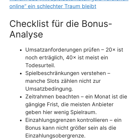
online“ ein schlechter Traum bleibt
Checklist für die Bonus-
Analyse
Umsatzanforderungen prüfen – 20× ist
noch erträglich, 40× ist meist ein
Todesurteil.
Spielbeschränkungen verstehen –
manche Slots zählen nicht zur
Umsatzbedingung.
Zeitrahmen beachten – ein Monat ist die
gängige Frist, die meisten Anbieter
geben hier wenig Spielraum.
Einzahlungsgrenzen kontrollieren – ein
Bonus kann nicht größer sein als die
Einzahlungsobergrenze.