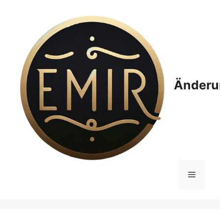
Zum
Inhalt
springen
Änderu
Menü