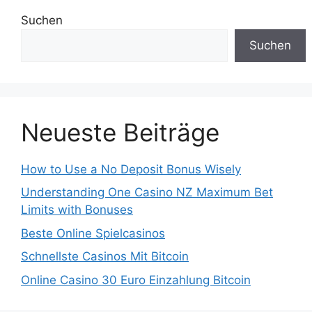
Suchen
Suchen
Neueste Beiträge
How to Use a No Deposit Bonus Wisely
Understanding One Casino NZ Maximum Bet
Limits with Bonuses
Beste Online Spielcasinos
Schnellste Casinos Mit Bitcoin
Online Casino 30 Euro Einzahlung Bitcoin