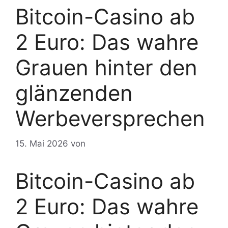
Bitcoin-Casino ab
2 Euro: Das wahre
Grauen hinter den
glänzenden
Werbeversprechen
15. Mai 2026
von
Bitcoin-Casino ab
2 Euro: Das wahre