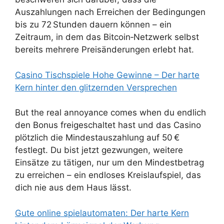
Auszahlungen nach Erreichen der Bedingungen
bis zu 72 Stunden dauern können – ein
Zeitraum, in dem das Bitcoin‑Netzwerk selbst
bereits mehrere Preisänderungen erlebt hat.
Casino Tischspiele Hohe Gewinne – Der harte
Kern hinter den glitzernden Versprechen
But the real annoyance comes when du endlich
den Bonus freigeschaltet hast und das Casino
plötzlich die Mindestauszahlung auf 50 €
festlegt. Du bist jetzt gezwungen, weitere
Einsätze zu tätigen, nur um den Mindestbetrag
zu erreichen – ein endloses Kreislaufspiel, das
dich nie aus dem Haus lässt.
Gute online spielautomaten: Der harte Kern