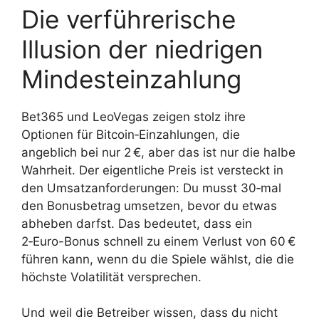
Die verführerische
Illusion der niedrigen
Mindesteinzahlung
Bet365 und LeoVegas zeigen stolz ihre
Optionen für Bitcoin‑Einzahlungen, die
angeblich bei nur 2 €, aber das ist nur die halbe
Wahrheit. Der eigentliche Preis ist versteckt in
den Umsatzanforderungen: Du musst 30‑mal
den Bonusbetrag umsetzen, bevor du etwas
abheben darfst. Das bedeutet, dass ein
2‑Euro-Bonus schnell zu einem Verlust von 60 €
führen kann, wenn du die Spiele wählst, die die
höchste Volatilität versprechen.
Und weil die Betreiber wissen, dass du nicht