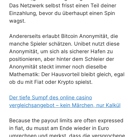
Das Netzwerk selbst frisst einen Teil deiner
Einzahlung, bevor du überhaupt einen Spin
wagst.
Andererseits erlaubt Bitcoin Anonymität, die
manche Spieler schätzen. Unibet nutzt diese
Anonymität, um sich als sicherer Hafen zu
positionieren, aber hinter dem Schleier der
Anonymität steckt immer noch dieselbe
Mathematik: Der Hausvorteil bleibt gleich, egal
ob du mit Fiat oder Krypto spielst.
Der tiefe Sumpf des online casino
vergleichsangebot – kein Märchen, nur Kalkül
Because the payout limits are often expressed
in fiat, du musst am Ende wieder in Euro
umrechnen und merkst, dass die versprochene