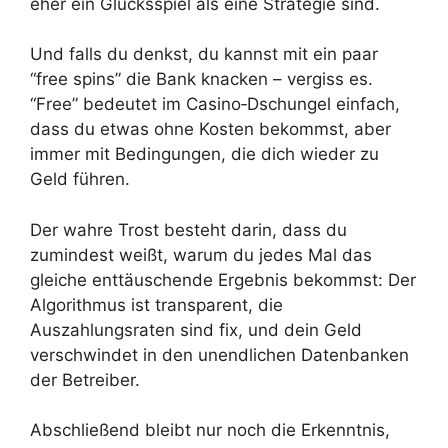
eher ein Glücksspiel als eine Strategie sind.
Und falls du denkst, du kannst mit ein paar
“free spins” die Bank knacken – vergiss es.
“Free” bedeutet im Casino‑Dschungel einfach,
dass du etwas ohne Kosten bekommst, aber
immer mit Bedingungen, die dich wieder zu
Geld führen.
Der wahre Trost besteht darin, dass du
zumindest weißt, warum du jedes Mal das
gleiche enttäuschende Ergebnis bekommst: Der
Algorithmus ist transparent, die
Auszahlungsraten sind fix, und dein Geld
verschwindet in den unendlichen Datenbanken
der Betreiber.
Abschließend bleibt nur noch die Erkenntnis,