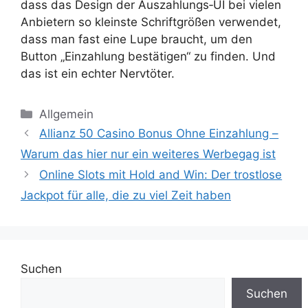
dass das Design der Auszahlungs‑UI bei vielen
Anbietern so kleinste Schriftgrößen verwendet,
dass man fast eine Lupe braucht, um den
Button „Einzahlung bestätigen“ zu finden. Und
das ist ein echter Nervtöter.
Kategorien
Allgemein
Allianz 50 Casino Bonus Ohne Einzahlung –
Warum das hier nur ein weiteres Werbegag ist
Online Slots mit Hold and Win: Der trostlose
Jackpot für alle, die zu viel Zeit haben
Suchen
Suchen