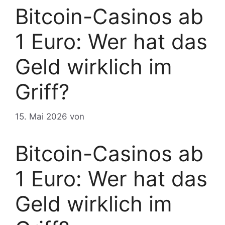
Bitcoin-Casinos ab
1 Euro: Wer hat das
Geld wirklich im
Griff?
15. Mai 2026
von
Bitcoin-Casinos ab
1 Euro: Wer hat das
Geld wirklich im