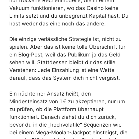
nur trockene Rechenmodelle, die in einem
Vakuum funktionieren, wo das Casino keine
Limits setzt und du unbegrenzt Kapital hast. Du
hast weder das eine noch das andere.
Die einzige verlässliche Strategie ist, nicht zu
spielen. Aber das ist keine tolle Überschrift für
ein Blog‑Post, weil das Publikum ja das Geld
sehen will. Stattdessen bleibt dir das stille
Verstehen: Jede Einzahlung ist eine Wette
darauf, dass das System dich nicht vergisst.
Ein nüchterner Ansatz heißt, den
Mindesteinsatz von 1 € zu akzeptieren, nur um
zu prüfen, ob die Plattform überhaupt
funktioniert. Danach ziehst du dich zurück,
bevor du in die „hochvolatile“ Sequenzen wie
bei einem Mega‑Moolah‑Jackpot einsteigst, die