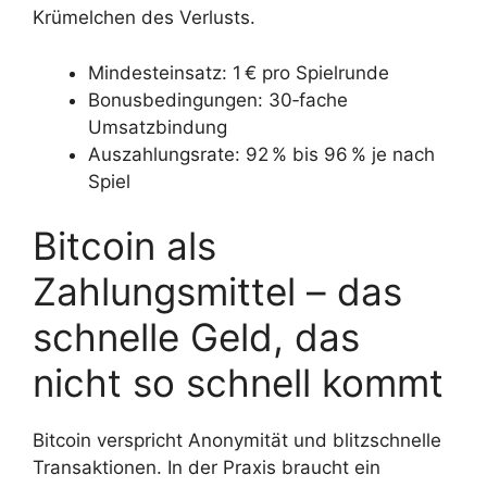
Krümelchen des Verlusts.
Mindesteinsatz: 1 € pro Spielrunde
Bonusbedingungen: 30‑fache
Umsatzbindung
Auszahlungsrate: 92 % bis 96 % je nach
Spiel
Bitcoin als
Zahlungsmittel – das
schnelle Geld, das
nicht so schnell kommt
Bitcoin verspricht Anonymität und blitzschnelle
Transaktionen. In der Praxis braucht ein