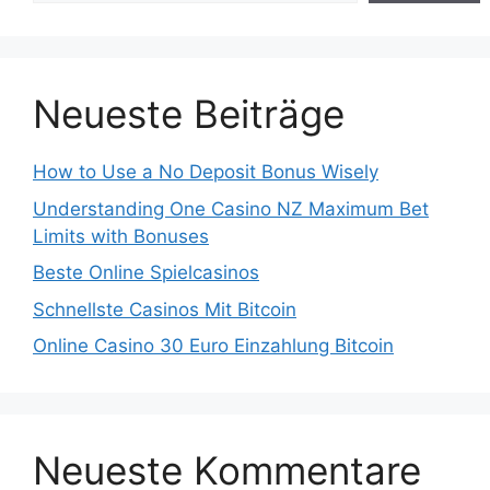
Neueste Beiträge
How to Use a No Deposit Bonus Wisely
Understanding One Casino NZ Maximum Bet
Limits with Bonuses
Beste Online Spielcasinos
Schnellste Casinos Mit Bitcoin
Online Casino 30 Euro Einzahlung Bitcoin
Neueste Kommentare