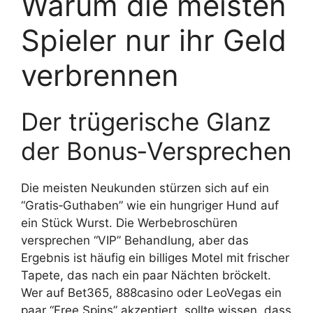
Warum die meisten
Spieler nur ihr Geld
verbrennen
Der trügerische Glanz
der Bonus‑Versprechen
Die meisten Neukunden stürzen sich auf ein
“Gratis‑Guthaben” wie ein hungriger Hund auf
ein Stück Wurst. Die Werbebroschüren
versprechen “VIP” Behandlung, aber das
Ergebnis ist häufig ein billiges Motel mit frischer
Tapete, das nach ein paar Nächten bröckelt.
Wer auf Bet365, 888casino oder LeoVegas ein
paar “Free Spins” akzeptiert, sollte wissen, dass