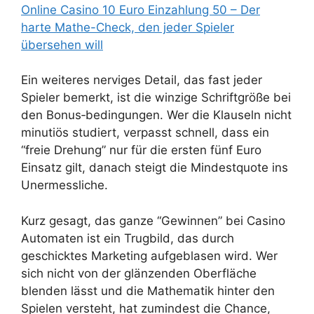
Online Casino 10 Euro Einzahlung 50 – Der
harte Mathe-Check, den jeder Spieler
übersehen will
Ein weiteres nerviges Detail, das fast jeder
Spieler bemerkt, ist die winzige Schriftgröße bei
den Bonus‑bedingungen. Wer die Klauseln nicht
minutiös studiert, verpasst schnell, dass ein
“freie Drehung” nur für die ersten fünf Euro
Einsatz gilt, danach steigt die Mindestquote ins
Unermessliche.
Kurz gesagt, das ganze “Gewinnen” bei Casino
Automaten ist ein Trugbild, das durch
geschicktes Marketing aufgeblasen wird. Wer
sich nicht von der glänzenden Oberfläche
blenden lässt und die Mathematik hinter den
Spielen versteht, hat zumindest die Chance,