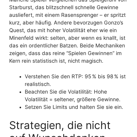
Starburst, das blitzschnell schnelle Gewinne
ausliefert, mit einem Rasensprenger – er spritzt
kurz, aber häufig. Andere bevorzugen Gonzo’s
Quest, das mit hoher Volatilität eher wie ein
Minenfeld wirkt: selten, aber wenn es knallt, ist
das ein ordentlicher Batzen. Beide Mechaniken
zeigen, dass das reine “Spielen Gewinnen” im
Kern rein statistisch ist, nicht magisch.
Verstehen Sie den RTP: 95 % bis 98 % ist
realistisch.
Beachten Sie die Volatilität: Hohe
Volatilität = seltener, größere Gewinne.
Setzen Sie Limits und halten Sie sie ein.
Strategien, die nicht