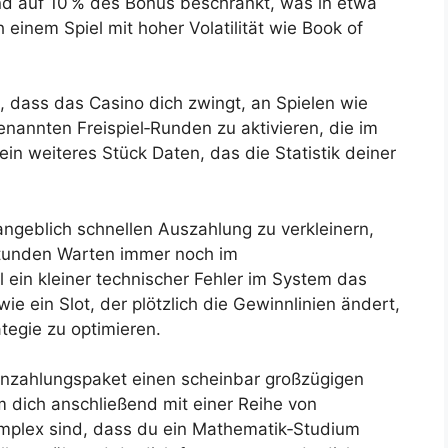
d auf 10 % des Bonus beschränkt, was in etwa
einem Spiel mit hoher Volatilität wie Book of
dass das Casino dich zwingt, an Spielen wie
nannten Freispiel‑Runden zu aktivieren, die im
in weiteres Stück Daten, das die Statistik deiner
ngeblich schnellen Auszahlung zu verkleinern,
 Stunden Warten immer noch im
l ein kleiner technischer Fehler im System das
 wie ein Slot, der plötzlich die Gewinnlinien ändert,
tegie zu optimieren.
Einzahlungspaket einen scheinbar großzügigen
 dich anschließend mit einer Reihe von
mplex sind, dass du ein Mathematik‑Studium