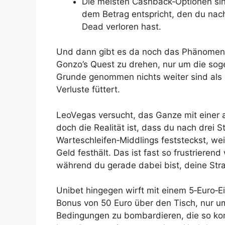
Die meisten Cashback‑Optionen sin
dem Betrag entspricht, den du nach 
Dead verloren hast.
Und dann gibt es da noch das Phänomen, 
Gonzo’s Quest zu drehen, nur um die soge
Grunde genommen nichts weiter sind als e
Verluste füttert.
LeoVegas versucht, das Ganze mit einer a
doch die Realität ist, dass du nach drei
Warteschleifen‑Middlings feststeckst, wei
Geld festhält. Das ist fast so frustrierend
während du gerade dabei bist, deine Stra
Unibet hingegen wirft mit einem 5‑Euro‑
Bonus von 50 Euro über den Tisch, nur um
Bedingungen zu bombardieren, die so ko