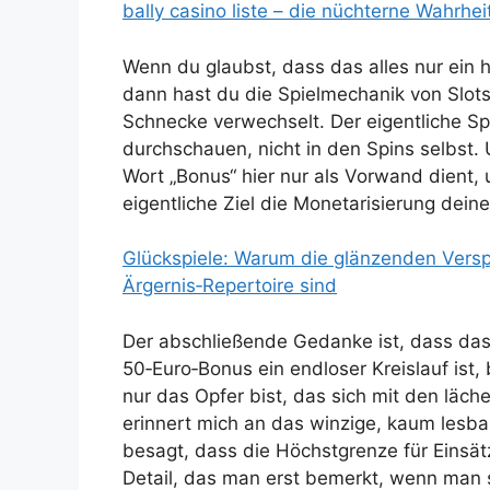
bally casino liste – die nüchterne Wahrhe
Wenn du glaubst, dass das alles nur ein ha
dann hast du die Spielmechanik von Slots
Schnecke verwechselt. Der eigentliche Spa
durchschauen, nicht in den Spins selbst. 
Wort „Bonus“ hier nur als Vorwand dient
eigentliche Ziel die Monetarisierung deine
Glückspiele: Warum die glänzenden Versp
Ärgernis‑Repertoire sind
Der abschließende Gedanke ist, dass da
50‑Euro‑Bonus ein endloser Kreislauf ist,
nur das Opfer bist, das sich mit den läc
erinnert mich an das winzige, kaum lesba
besagt, dass die Höchstgrenze für Einsätz
Detail, das man erst bemerkt, wenn man 