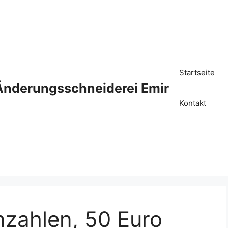
Startseite
Änderungsschneiderei Emir
Kontakt
nzahlen, 50 Euro