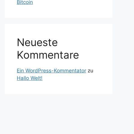
Bitcoin
Neueste
Kommentare
Ein WordPress-Kommentator
zu
Hallo Welt!