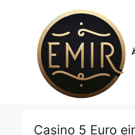
Zum
Inhalt
springen
Casino 5 Euro ei