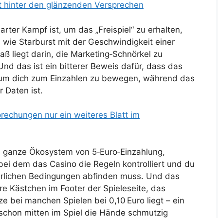
it hinter den glänzenden Versprechen
rter Kampf ist, um das „Freispiel“ zu erhalten,
 wie Starburst mit der Geschwindigkeit einer
ß liegt darin, die Marketing‑Schnörkel zu
Und das ist ein bitterer Beweis dafür, dass das
, um dich zum Einzahlen zu bewegen, während das
r Daten ist.
rechungen nur ein weiteres Blatt im
s ganze Ökosystem von 5‑Euro‑Einzahlung,
 bei dem das Casino die Regeln kontrolliert und du
herlichen Bedingungen abfinden muss. Und das
re Kästchen im Footer der Spieleseite, das
e bei manchen Spielen bei 0,10 Euro liegt – ein
schon mitten im Spiel die Hände schmutzig