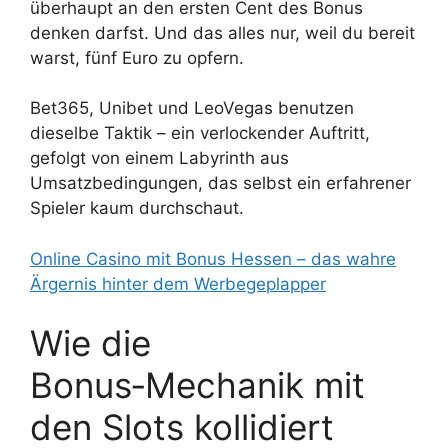
überhaupt an den ersten Cent des Bonus
denken darfst. Und das alles nur, weil du bereit
warst, fünf Euro zu opfern.
Bet365, Unibet und LeoVegas benutzen
dieselbe Taktik – ein verlockender Auftritt,
gefolgt von einem Labyrinth aus
Umsatzbedingungen, das selbst ein erfahrener
Spieler kaum durchschaut.
Online Casino mit Bonus Hessen – das wahre
Ärgernis hinter dem Werbegeplapper
Wie die
Bonus‑Mechanik mit
den Slots kollidiert