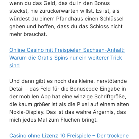
wenn du das Geld, das du in den Bonus
steckst, nie zurückerwarten willst. Es ist, als
würdest du einem Pfandhaus einen Schlüssel
geben und hoffen, dass du das Schloss nicht
mehr brauchst.
Online Casino mit Freispielen Sachsen-Anhalt:
Warum die Gratis‑Spins nur ein weiterer Trick
sind
Und dann gibt es noch das kleine, nervtötende
Detail – das Feld für die Bonuscode‑Eingabe in
der mobilen App hat eine winzige Schriftgröße,
die kaum größer ist als die Pixel auf einem alten
Nokia‑Display. Das ist das wahre Ärgernis, das
mich jedes Mal zum Fluchen bringt.
Casino ohne Lizenz 10 Freispiele – Der trockene