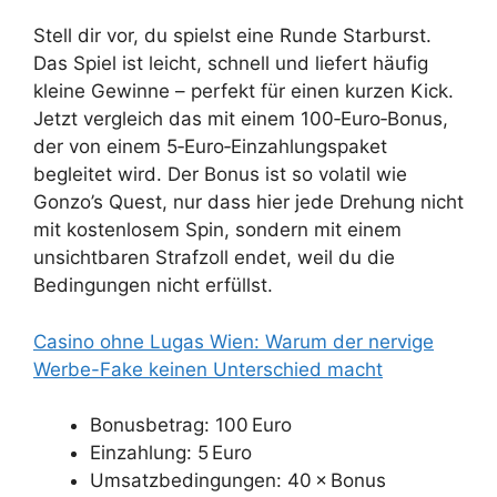
Stell dir vor, du spielst eine Runde Starburst.
Das Spiel ist leicht, schnell und liefert häufig
kleine Gewinne – perfekt für einen kurzen Kick.
Jetzt vergleich das mit einem 100‑Euro‑Bonus,
der von einem 5‑Euro‑Einzahlungspaket
begleitet wird. Der Bonus ist so volatil wie
Gonzo’s Quest, nur dass hier jede Drehung nicht
mit kostenlosem Spin, sondern mit einem
unsichtbaren Strafzoll endet, weil du die
Bedingungen nicht erfüllst.
Casino ohne Lugas Wien: Warum der nervige
Werbe-Fake keinen Unterschied macht
Bonusbetrag: 100 Euro
Einzahlung: 5 Euro
Umsatzbedingungen: 40 × Bonus