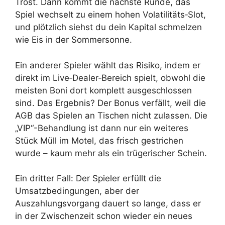
Trost. Dann kommt die nächste Runde, das
Spiel wechselt zu einem hohen Volatilitäts‑Slot,
und plötzlich siehst du dein Kapital schmelzen
wie Eis in der Sommersonne.
Ein anderer Spieler wählt das Risiko, indem er
direkt im Live‑Dealer‑Bereich spielt, obwohl die
meisten Boni dort komplett ausgeschlossen
sind. Das Ergebnis? Der Bonus verfällt, weil die
AGB das Spielen an Tischen nicht zulassen. Die
„VIP“-Behandlung ist dann nur ein weiteres
Stück Müll im Motel, das frisch gestrichen
wurde – kaum mehr als ein trügerischer Schein.
Ein dritter Fall: Der Spieler erfüllt die
Umsatzbedingungen, aber der
Auszahlungsvorgang dauert so lange, dass er
in der Zwischenzeit schon wieder ein neues