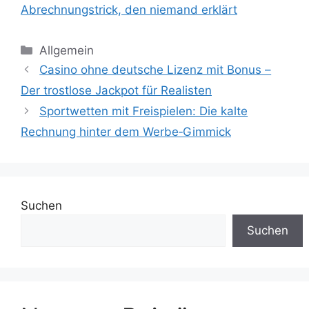
Abrechnungstrick, den niemand erklärt
Kategorien
Allgemein
Casino ohne deutsche Lizenz mit Bonus –
Der trostlose Jackpot für Realisten
Sportwetten mit Freispielen: Die kalte
Rechnung hinter dem Werbe‑Gimmick
Suchen
Suchen