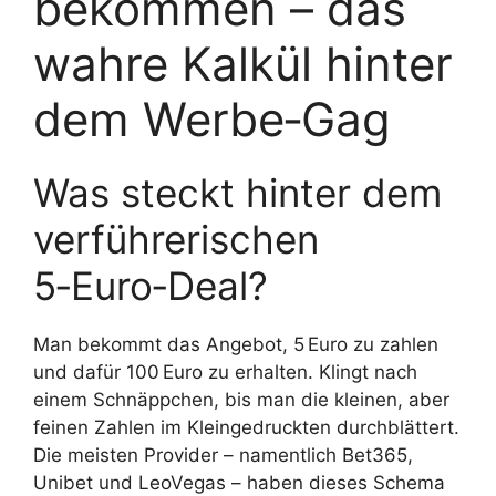
bekommen – das
wahre Kalkül hinter
dem Werbe‑Gag
Was steckt hinter dem
verführerischen
5‑Euro‑Deal?
Man bekommt das Angebot, 5 Euro zu zahlen
und dafür 100 Euro zu erhalten. Klingt nach
einem Schnäppchen, bis man die kleinen, aber
feinen Zahlen im Kleingedruckten durchblättert.
Die meisten Provider – namentlich Bet365,
Unibet und LeoVegas – haben dieses Schema