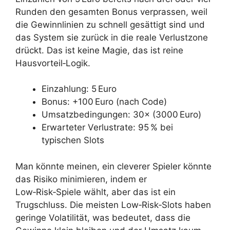
Runden den gesamten Bonus verprassen, weil
die Gewinnlinien zu schnell gesättigt sind und
das System sie zurück in die reale Verlustzone
drückt. Das ist keine Magie, das ist reine
Hausvorteil‑Logik.
Einzahlung: 5 Euro
Bonus: +100 Euro (nach Code)
Umsatzbedingungen: 30× (3000 Euro)
Erwarteter Verlustrate: 95 % bei
typischen Slots
Man könnte meinen, ein cleverer Spieler könnte
das Risiko minimieren, indem er
Low‑Risk‑Spiele wählt, aber das ist ein
Trugschluss. Die meisten Low‑Risk‑Slots haben
geringe Volatilität, was bedeutet, dass die