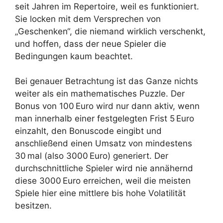
seit Jahren im Repertoire, weil es funktioniert.
Sie locken mit dem Versprechen von
„Geschenken“, die niemand wirklich verschenkt,
und hoffen, dass der neue Spieler die
Bedingungen kaum beachtet.
Bei genauer Betrachtung ist das Ganze nichts
weiter als ein mathematisches Puzzle. Der
Bonus von 100 Euro wird nur dann aktiv, wenn
man innerhalb einer festgelegten Frist 5 Euro
einzahlt, den Bonuscode eingibt und
anschließend einen Umsatz von mindestens
30 mal (also 3000 Euro) generiert. Der
durchschnittliche Spieler wird nie annähernd
diese 3000 Euro erreichen, weil die meisten
Spiele hier eine mittlere bis hohe Volatilität
besitzen.