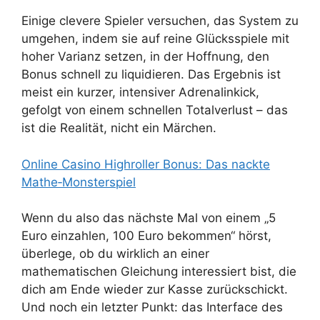
Einige clevere Spieler versuchen, das System zu
umgehen, indem sie auf reine Glücksspiele mit
hoher Varianz setzen, in der Hoffnung, den
Bonus schnell zu liquidieren. Das Ergebnis ist
meist ein kurzer, intensiver Adrenalinkick,
gefolgt von einem schnellen Totalverlust – das
ist die Realität, nicht ein Märchen.
Online Casino Highroller Bonus: Das nackte
Mathe‑Monsterspiel
Wenn du also das nächste Mal von einem „5
Euro einzahlen, 100 Euro bekommen“ hörst,
überlege, ob du wirklich an einer
mathematischen Gleichung interessiert bist, die
dich am Ende wieder zur Kasse zurückschickt.
Und noch ein letzter Punkt: das Interface des