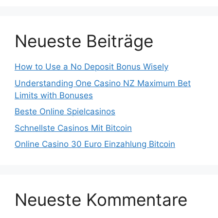
Neueste Beiträge
How to Use a No Deposit Bonus Wisely
Understanding One Casino NZ Maximum Bet
Limits with Bonuses
Beste Online Spielcasinos
Schnellste Casinos Mit Bitcoin
Online Casino 30 Euro Einzahlung Bitcoin
Neueste Kommentare