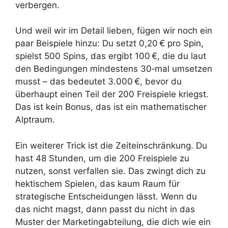
verbergen.
Und weil wir im Detail lieben, fügen wir noch ein
paar Beispiele hinzu: Du setzt 0,20 € pro Spin,
spielst 500 Spins, das ergibt 100 €, die du laut
den Bedingungen mindestens 30‑mal umsetzen
musst – das bedeutet 3.000 €, bevor du
überhaupt einen Teil der 200 Freispiele kriegst.
Das ist kein Bonus, das ist ein mathematischer
Alptraum.
Ein weiterer Trick ist die Zeiteinschränkung. Du
hast 48 Stunden, um die 200 Freispiele zu
nutzen, sonst verfallen sie. Das zwingt dich zu
hektischem Spielen, das kaum Raum für
strategische Entscheidungen lässt. Wenn du
das nicht magst, dann passt du nicht in das
Muster der Marketingabteilung, die dich wie ein