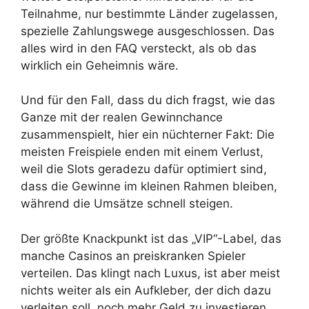
Teilnahme, nur bestimmte Länder zugelassen,
spezielle Zahlungswege ausgeschlossen. Das
alles wird in den FAQ versteckt, als ob das
wirklich ein Geheimnis wäre.
Und für den Fall, dass du dich fragst, wie das
Ganze mit der realen Gewinnchance
zusammenspielt, hier ein nüchterner Fakt: Die
meisten Freispiele enden mit einem Verlust,
weil die Slots geradezu dafür optimiert sind,
dass die Gewinne im kleinen Rahmen bleiben,
während die Umsätze schnell steigen.
Der größte Knackpunkt ist das „VIP“-Label, das
manche Casinos an preiskranken Spieler
verteilen. Das klingt nach Luxus, ist aber meist
nichts weiter als ein Aufkleber, der dich dazu
verleiten soll, noch mehr Geld zu investieren,