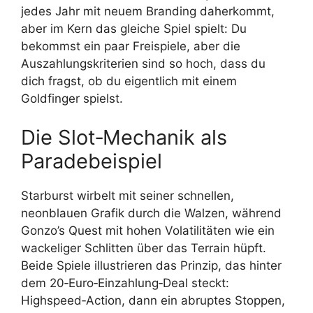
jedes Jahr mit neuem Branding daherkommt,
aber im Kern das gleiche Spiel spielt: Du
bekommst ein paar Freispiele, aber die
Auszahlungskriterien sind so hoch, dass du
dich fragst, ob du eigentlich mit einem
Goldfinger spielst.
Die Slot‑Mechanik als
Paradebeispiel
Starburst wirbelt mit seiner schnellen,
neonblauen Grafik durch die Walzen, während
Gonzo’s Quest mit hohen Volatilitäten wie ein
wackeliger Schlitten über das Terrain hüpft.
Beide Spiele illustrieren das Prinzip, das hinter
dem 20‑Euro‑Einzahlung‑Deal steckt:
Highspeed‑Action, dann ein abruptes Stoppen,