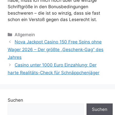
habe, muss ich mich noch über die winzige
Schriftgröße in den Bonusbedingungen
beschweren – die ist so winzig, dass sie fast
schon ein Verstoß gegen das Leserecht ist.
Kategorien
Allgemein
Nova Jackpot Casino 150 Free Spins ohne
Wager 2026 – Der größte „Geschenk‑Gag“ des
Jahres
Casino unter 1000 Euro Einzahlung: Der
harte Realitäts-Check für Schnäppchenjäger
Suchen
Suchen