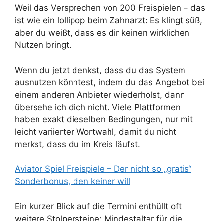
Weil das Versprechen von 200 Freispielen – das
ist wie ein lollipop beim Zahnarzt: Es klingt süß,
aber du weißt, dass es dir keinen wirklichen
Nutzen bringt.
Wenn du jetzt denkst, dass du das System
ausnutzen könntest, indem du das Angebot bei
einem anderen Anbieter wiederholst, dann
übersehe ich dich nicht. Viele Plattformen
haben exakt dieselben Bedingungen, nur mit
leicht variierter Wortwahl, damit du nicht
merkst, dass du im Kreis läufst.
Aviator Spiel Freispiele – Der nicht so „gratis“
Sonderbonus, den keiner will
Ein kurzer Blick auf die Termini enthüllt oft
weitere Stolpersteine: Mindestalter für die