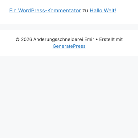
Ein WordPress-Kommentator
zu
Hallo Welt!
© 2026 Änderungsschneiderei Emir
• Erstellt mit
GeneratePress