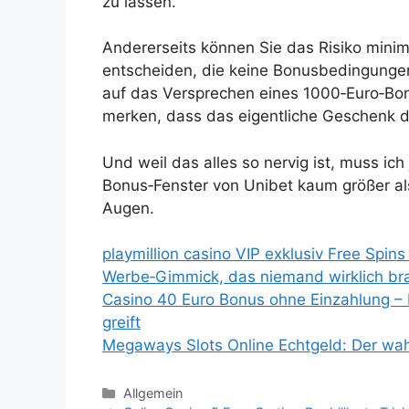
zu lassen.
Andererseits können Sie das Risiko minim
entscheiden, die keine Bonusbedingungen
auf das Versprechen eines 1000‑Euro‑Boni 
merken, dass das eigentliche Geschenk da
Und weil das alles so nervig ist, muss ich
Bonus‑Fenster von Unibet kaum größer als 
Augen.
playmillion casino VIP exklusiv Free Spin
Werbe‑Gimmick, das niemand wirklich br
Casino 40 Euro Bonus ohne Einzahlung – D
greift
Megaways Slots Online Echtgeld: Der wa
Kategorien
Allgemein