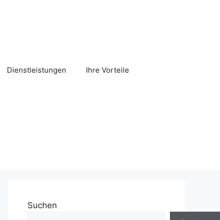
Dienstleistungen
Ihre Vorteile
Suchen