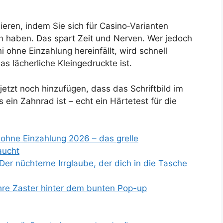
ieren, indem Sie sich für Casino‑Varianten
 haben. Das spart Zeit und Nerven. Wer jedoch
ohne Einzahlung hereinfällt, wird schnell
s lächerliche Kleingedruckte ist.
 jetzt noch hinzufügen, dass das Schriftbild im
ein Zahnrad ist – echt ein Härtetest für die
s ohne Einzahlung 2026 – das grelle
aucht
er nüchterne Irrglaube, der dich in die Tasche
hre Zaster hinter dem bunten Pop-up