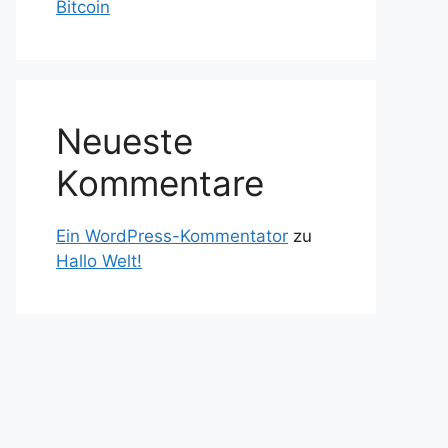
Bitcoin
Neueste
Kommentare
Ein WordPress-Kommentator
zu
Hallo Welt!