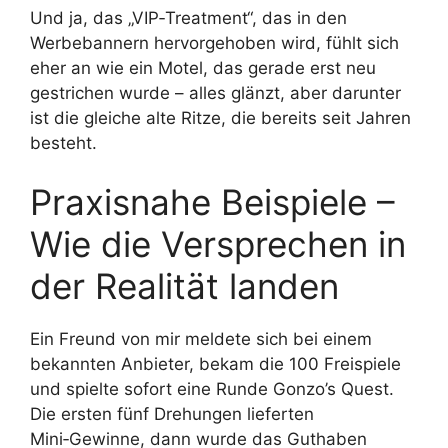
Und ja, das „VIP‑Treatment“, das in den
Werbebannern hervorgehoben wird, fühlt sich
eher an wie ein Motel, das gerade erst neu
gestrichen wurde – alles glänzt, aber darunter
ist die gleiche alte Ritze, die bereits seit Jahren
besteht.
Praxisnahe Beispiele –
Wie die Versprechen in
der Realität landen
Ein Freund von mir meldete sich bei einem
bekannten Anbieter, bekam die 100 Freispiele
und spielte sofort eine Runde Gonzo’s Quest.
Die ersten fünf Drehungen lieferten
Mini‑Gewinne, dann wurde das Guthaben