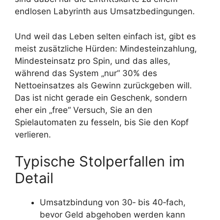
endlosen Labyrinth aus Umsatzbedingungen.
Und weil das Leben selten einfach ist, gibt es
meist zusätzliche Hürden: Mindesteinzahlung,
Mindesteinsatz pro Spin, und das alles,
während das System „nur“ 30% des
Nettoeinsatzes als Gewinn zurückgeben will.
Das ist nicht gerade ein Geschenk, sondern
eher ein „free“ Versuch, Sie an den
Spielautomaten zu fesseln, bis Sie den Kopf
verlieren.
Typische Stolperfallen im
Detail
Umsatzbindung von 30‑ bis 40‑fach,
bevor Geld abgehoben werden kann