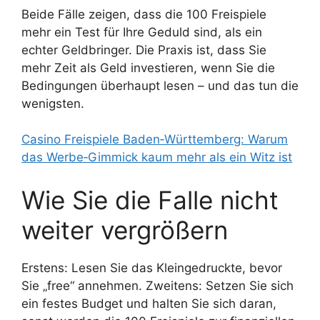
Beide Fälle zeigen, dass die 100 Freispiele
mehr ein Test für Ihre Geduld sind, als ein
echter Geldbringer. Die Praxis ist, dass Sie
mehr Zeit als Geld investieren, wenn Sie die
Bedingungen überhaupt lesen – und das tun die
wenigsten.
Casino Freispiele Baden‑Württemberg: Warum
das Werbe‑Gimmick kaum mehr als ein Witz ist
Wie Sie die Falle nicht
weiter vergrößern
Erstens: Lesen Sie das Kleingedruckte, bevor
Sie „free“ annehmen. Zweitens: Setzen Sie sich
ein festes Budget und halten Sie sich daran,