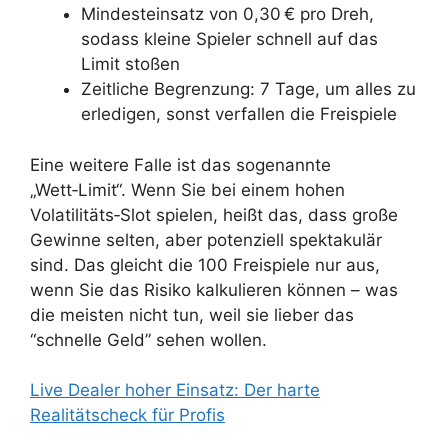
Mindesteinsatz von 0,30 € pro Dreh,
sodass kleine Spieler schnell auf das
Limit stoßen
Zeitliche Begrenzung: 7 Tage, um alles zu
erledigen, sonst verfallen die Freispiele
Eine weitere Falle ist das sogenannte
„Wett‑Limit“. Wenn Sie bei einem hohen
Volatilitäts‑Slot spielen, heißt das, dass große
Gewinne selten, aber potenziell spektakulär
sind. Das gleicht die 100 Freispiele nur aus,
wenn Sie das Risiko kalkulieren können – was
die meisten nicht tun, weil sie lieber das
“schnelle Geld” sehen wollen.
Live Dealer hoher Einsatz: Der harte
Realitätscheck für Profis