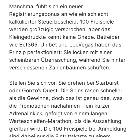
Manchmal fühlt sich ein neuer
Registrierungsbonus an wie ein schlecht
kalkulierter Steuerbescheid. 100 Freispiele
werden großzügig versprochen, aber das
Kleingedruckte kennt keine Gnade. Betreiber
wie Bet365, Unibet und LeoVegas haben das
Prinzip perfektioniert: Sie locken mit einer
scheinbaren Überraschung, während Sie hinter
verschlossenen Zahlenbäumen schuften.
Stellen Sie sich vor, Sie drehen bei Starburst
oder Gonzo’s Quest. Die Spins rasen schneller
als die Gewinne, doch das ist genau das, was
die Promotionen nachahmen – ein kurzer
Adrenalinkick, gefolgt von einem langen
Warteschleifen‑Marathon, bis die Auszahlung
greifbar wird. Die 100 Freispiele bei Anmeldung
sind dabei nur die Eintrittskarte zu einem