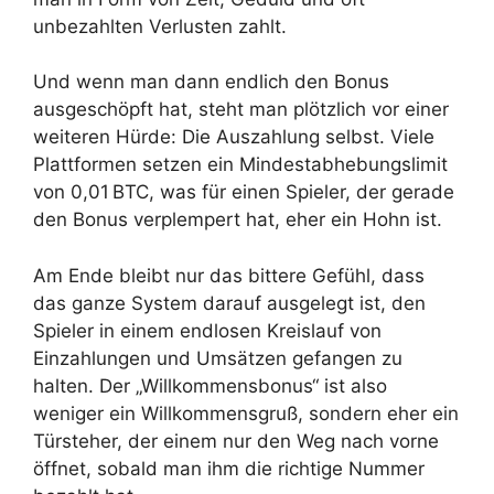
unbezahlten Verlusten zahlt.
Und wenn man dann endlich den Bonus
ausgeschöpft hat, steht man plötzlich vor einer
weiteren Hürde: Die Auszahlung selbst. Viele
Plattformen setzen ein Mindest­abhebungs­limit
von 0,01 BTC, was für einen Spieler, der gerade
den Bonus verplempert hat, eher ein Hohn ist.
Am Ende bleibt nur das bittere Gefühl, dass
das ganze System darauf ausgelegt ist, den
Spieler in einem endlosen Kreislauf von
Einzahlungen und Umsätzen gefangen zu
halten. Der „Willkommensbonus“ ist also
weniger ein Willkommensgruß, sondern eher ein
Türsteher, der einem nur den Weg nach vorne
öffnet, sobald man ihm die richtige Nummer