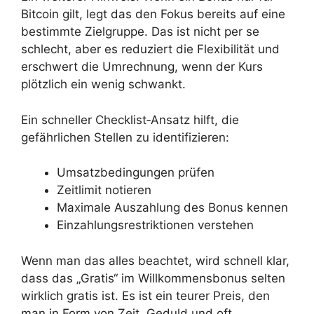
Bitcoin gilt, legt das den Fokus bereits auf eine
bestimmte Zielgruppe. Das ist nicht per se
schlecht, aber es reduziert die Flexibilität und
erschwert die Umrechnung, wenn der Kurs
plötzlich ein wenig schwankt.
Ein schneller Checklist‑Ansatz hilft, die
gefährlichen Stellen zu identifizieren:
Umsatzbedingungen prüfen
Zeitlimit notieren
Maximale Auszahlung des Bonus kennen
Einzahlungsrestriktionen verstehen
Wenn man das alles beachtet, wird schnell klar,
dass das „Gratis“ im Willkommensbonus selten
wirklich gratis ist. Es ist ein teurer Preis, den
man in Form von Zeit, Geduld und oft