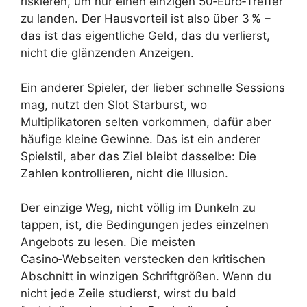
riskieren, um nur einen einzigen 50‑Euro‑Treffer
zu landen. Der Hausvorteil ist also über 3 % –
das ist das eigentliche Geld, das du verlierst,
nicht die glänzenden Anzeigen.
Ein anderer Spieler, der lieber schnelle Sessions
mag, nutzt den Slot Starburst, wo
Multiplikatoren selten vorkommen, dafür aber
häufige kleine Gewinne. Das ist ein anderer
Spielstil, aber das Ziel bleibt dasselbe: Die
Zahlen kontrollieren, nicht die Illusion.
Der einzige Weg, nicht völlig im Dunkeln zu
tappen, ist, die Bedingungen jedes einzelnen
Angebots zu lesen. Die meisten
Casino‑Webseiten verstecken den kritischen
Abschnitt in winzigen Schriftgrößen. Wenn du
nicht jede Zeile studierst, wirst du bald