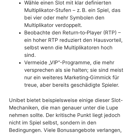
Wähle einen Slot mit klar definierten
Multiplikator‑Stufen – z. B. ein Spiel, das
bei vier oder mehr Symbolen den
Multiplikator verdoppelt.
Beobachte den Return‑to‑Player (RTP) –
ein hoher RTP reduziert den Hausvorteil,
selbst wenn die Multiplikatoren hoch
sind.
Vermeide „VIP“-Programme, die mehr
versprechen als sie halten; sie sind meist
nur ein weiteres Marketing‑Gimmick für
treue, aber bereits geschädigte Spieler.
Unibet bietet beispielsweise einige dieser Slot-
Mechaniken, die man genauer unter die Lupe
nehmen sollte. Der kritische Punkt liegt jedoch
nicht im Spiel selbst, sondern in den
Bedingungen. Viele Bonusangebote verlangen,