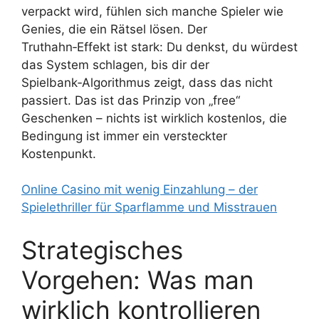
verpackt wird, fühlen sich manche Spieler wie
Genies, die ein Rätsel lösen. Der
Truthahn‑Effekt ist stark: Du denkst, du würdest
das System schlagen, bis dir der
Spielbank‑Algorithmus zeigt, dass das nicht
passiert. Das ist das Prinzip von „free“
Geschenken – nichts ist wirklich kostenlos, die
Bedingung ist immer ein versteckter
Kostenpunkt.
Online Casino mit wenig Einzahlung – der
Spielethriller für Sparflamme und Misstrauen
Strategisches
Vorgehen: Was man
wirklich kontrollieren