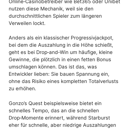
Online‑Casinobetreiber wie Bet365 oder Unibet
nutzen diese Mechanik, weil sie den
durchschnittlichen Spieler zum längeren
Verweilen lockt.
Anders als ein klassischer Progressivjackpot,
bei dem die Auszahlung in die Höhe schießt,
geht es bei Drop‑and‑Win um häufige, kleine
Gewinne, die plötzlich in einen fetten Bonus
umschlagen können. Das ist das, was
Entwickler lieben: Sie bauen Spannung ein,
ohne das Risiko eines kompletten Totalverlusts
zu erhöhen.
Gonzo’s Quest beispielsweise bietet ein
schnelles Tempo, das an die schnellen
Drop‑Momente erinnert, während Starburst
eher für schnelle, aber niedrige Auszahlungen