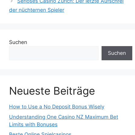
Seriöses Casino Zürich: Der letzte Aufschrei
der nüchternen Spieler
Suchen
Suchen
Neueste Beiträge
How to Use a No Deposit Bonus Wisely
Understanding One Casino NZ Maximum Bet
Limits with Bonuses
Beste Online Spielcasinos