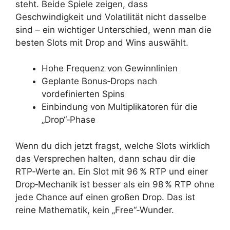
steht. Beide Spiele zeigen, dass
Geschwindigkeit und Volatilität nicht dasselbe
sind – ein wichtiger Unterschied, wenn man die
besten Slots mit Drop and Wins auswählt.
Hohe Frequenz von Gewinnlinien
Geplante Bonus‑Drops nach
vordefinierten Spins
Einbindung von Multiplikatoren für die
„Drop“‑Phase
Wenn du dich jetzt fragst, welche Slots wirklich
das Versprechen halten, dann schau dir die
RTP‑Werte an. Ein Slot mit 96 % RTP und einer
Drop‑Mechanik ist besser als ein 98 % RTP ohne
jede Chance auf einen großen Drop. Das ist
reine Mathematik, kein „Free“‑Wunder.