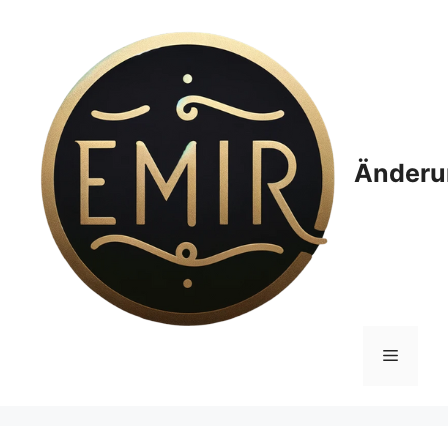
Zum
Inhalt
springen
Änderu
Menü