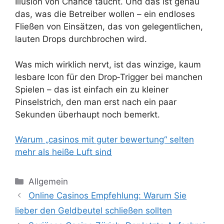
Illusion von Chance taucht. Und das ist genau
das, was die Betreiber wollen – ein endloses
Fließen von Einsätzen, das von gelegentlichen,
lauten Drops durchbrochen wird.
Was mich wirklich nervt, ist das winzige, kaum
lesbare Icon für den Drop‑Trigger bei manchen
Spielen – das ist einfach ein zu kleiner
Pinselstrich, den man erst nach ein paar
Sekunden überhaupt noch bemerkt.
Warum „casinos mit guter bewertung“ selten
mehr als heiße Luft sind
Kategorien
Allgemein
Online Casinos Empfehlung: Warum Sie
lieber den Geldbeutel schließen sollten