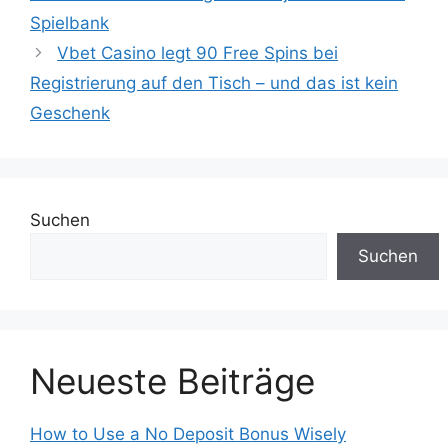
Spielbank
Vbet Casino legt 90 Free Spins bei
Registrierung auf den Tisch – und das ist kein
Geschenk
Suchen
Suchen
Neueste Beiträge
How to Use a No Deposit Bonus Wisely