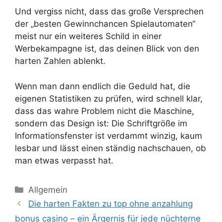
Und vergiss nicht, dass das große Versprechen
der „besten Gewinnchancen Spielautomaten“
meist nur ein weiteres Schild in einer
Werbekampagne ist, das deinen Blick von den
harten Zahlen ablenkt.
Wenn man dann endlich die Geduld hat, die
eigenen Statistiken zu prüfen, wird schnell klar,
dass das wahre Problem nicht die Maschine,
sondern das Design ist: Die Schriftgröße im
Informationsfenster ist verdammt winzig, kaum
lesbar und lässt einen ständig nachschauen, ob
man etwas verpasst hat.
Kategorien
Allgemein
Die harten Fakten zu top ohne anzahlung
bonus casino – ein Ärgernis für jede nüchterne