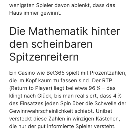
wenigsten Spieler davon ablenkt, dass das
Haus immer gewinnt.
Die Mathematik hinter
den scheinbaren
Spitzenreitern
Ein Casino wie Bet365 spielt mit Prozentzahlen,
die im Kopf kaum zu fassen sind. Der RTP
(Return to Player) liegt bei etwa 96 % – das
klingt nach Glück, bis man realisiert, dass 4 %
des Einsatzes jeden Spin über die Schwelle der
Gewinnwahrscheinlichkeit schiebt. Unibet
versteckt diese Zahlen in winzigen Kästchen,
die nur der gut informierte Spieler versteht.