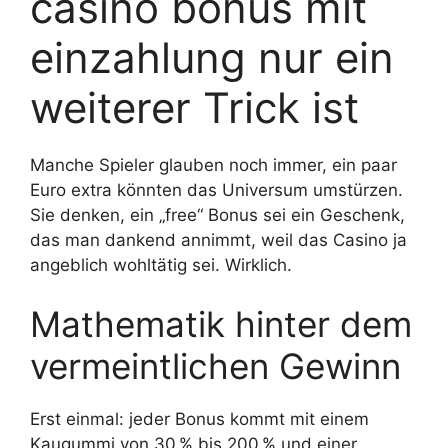
casino bonus mit
einzahlung nur ein
weiterer Trick ist
Manche Spieler glauben noch immer, ein paar
Euro extra könnten das Universum umstürzen.
Sie denken, ein „free“ Bonus sei ein Geschenk,
das man dankend annimmt, weil das Casino ja
angeblich wohltätig sei. Wirklich.
Mathematik hinter dem
vermeintlichen Gewinn
Erst einmal: jeder Bonus kommt mit einem
Kaugummi von 30 % bis 200 % und einer