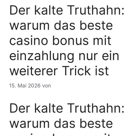
Der kalte Truthahn:
warum das beste
casino bonus mit
einzahlung nur ein
weiterer Trick ist
15. Mai 2026
von
Der kalte Truthahn:
warum das beste