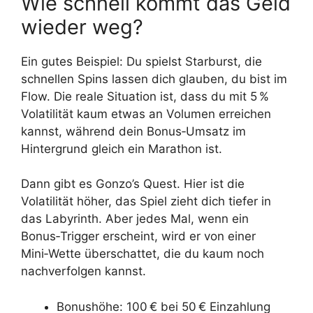
Wie schnell kommt das Geld
wieder weg?
Ein gutes Beispiel: Du spielst Starburst, die
schnellen Spins lassen dich glauben, du bist im
Flow. Die reale Situation ist, dass du mit 5 %
Volatilität kaum etwas an Volumen erreichen
kannst, während dein Bonus‑Umsatz im
Hintergrund gleich ein Marathon ist.
Dann gibt es Gonzo’s Quest. Hier ist die
Volatilität höher, das Spiel zieht dich tiefer in
das Labyrinth. Aber jedes Mal, wenn ein
Bonus‑Trigger erscheint, wird er von einer
Mini‑Wette überschattet, die du kaum noch
nachverfolgen kannst.
Bonushöhe: 100 € bei 50 € Einzahlung