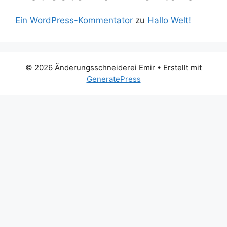
Ein WordPress-Kommentator
zu
Hallo Welt!
© 2026 Änderungsschneiderei Emir
• Erstellt mit
GeneratePress