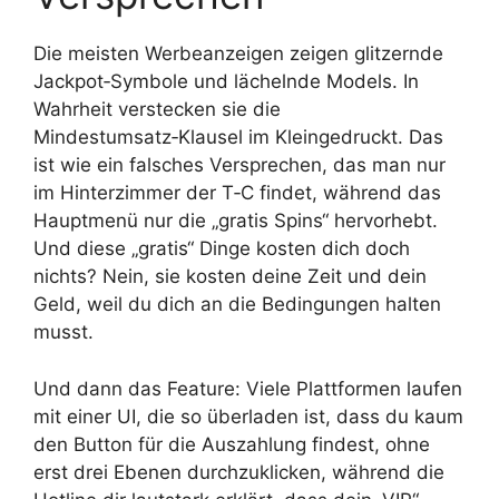
Die meisten Werbeanzeigen zeigen glitzernde
Jackpot‑Symbole und lächelnde Models. In
Wahrheit verstecken sie die
Mindestumsatz‑Klausel im Kleingedruckt. Das
ist wie ein falsches Versprechen, das man nur
im Hinterzimmer der T‑C findet, während das
Hauptmenü nur die „gratis Spins“ hervorhebt.
Und diese „gratis“ Dinge kosten dich doch
nichts? Nein, sie kosten deine Zeit und dein
Geld, weil du dich an die Bedingungen halten
musst.
Und dann das Feature: Viele Plattformen laufen
mit einer UI, die so überladen ist, dass du kaum
den Button für die Auszahlung findest, ohne
erst drei Ebenen durchzuklicken, während die