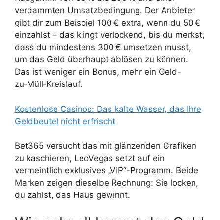
verdammten Umsatzbedingung. Der Anbieter
gibt dir zum Beispiel 100 € extra, wenn du 50 €
einzahlst – das klingt verlockend, bis du merkst,
dass du mindestens 300 € umsetzen musst,
um das Geld überhaupt ablösen zu können.
Das ist weniger ein Bonus, mehr ein Geld-
zu‑Müll‑Kreislauf.
Kostenlose Casinos: Das kalte Wasser, das Ihre
Geldbeutel nicht erfrischt
Bet365 versucht das mit glänzenden Grafiken
zu kaschieren, LeoVegas setzt auf ein
vermeintlich exklusives „VIP“-Programm. Beide
Marken zeigen dieselbe Rechnung: Sie locken,
du zahlst, das Haus gewinnt.