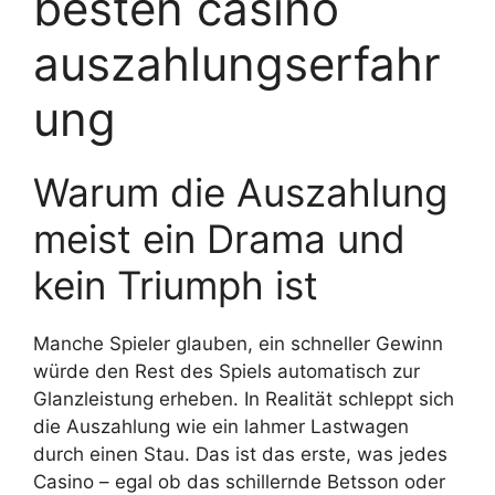
besten casino
auszahlungserfahr
ung
Warum die Auszahlung
meist ein Drama und
kein Triumph ist
Manche Spieler glauben, ein schneller Gewinn
würde den Rest des Spiels automatisch zur
Glanzleistung erheben. In Realität schleppt sich
die Auszahlung wie ein lahmer Lastwagen
durch einen Stau. Das ist das erste, was jedes
Casino – egal ob das schillernde Betsson oder