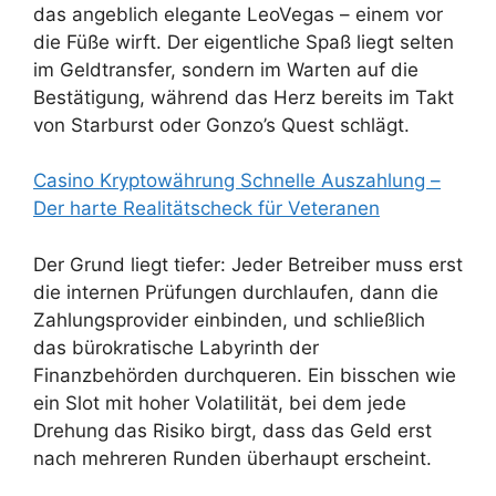
das angeblich elegante LeoVegas – einem vor
die Füße wirft. Der eigentliche Spaß liegt selten
im Geldtransfer, sondern im Warten auf die
Bestätigung, während das Herz bereits im Takt
von Starburst oder Gonzo’s Quest schlägt.
Casino Kryptowährung Schnelle Auszahlung –
Der harte Realitätscheck für Veteranen
Der Grund liegt tiefer: Jeder Betreiber muss erst
die internen Prüfungen durchlaufen, dann die
Zahlungsprovider einbinden, und schließlich
das bürokratische Labyrinth der
Finanzbehörden durchqueren. Ein bisschen wie
ein Slot mit hoher Volatilität, bei dem jede
Drehung das Risiko birgt, dass das Geld erst
nach mehreren Runden überhaupt erscheint.