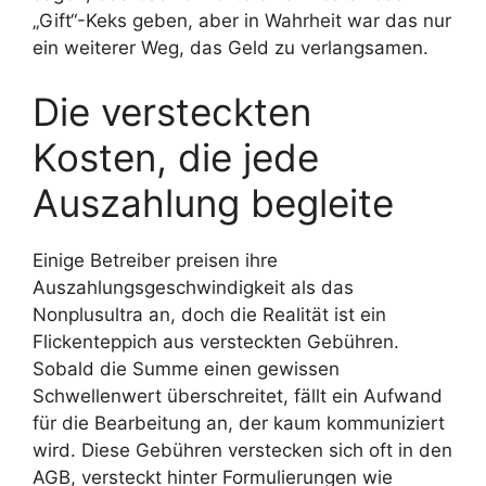
„Gift“-Keks geben, aber in Wahrheit war das nur
ein weiterer Weg, das Geld zu verlangsamen.
Die versteckten
Kosten, die jede
Auszahlung begleite
Einige Betreiber preisen ihre
Auszahlungsgeschwindigkeit als das
Nonplusultra an, doch die Realität ist ein
Flickenteppich aus versteckten Gebühren.
Sobald die Summe einen gewissen
Schwellenwert überschreitet, fällt ein Aufwand
für die Bearbeitung an, der kaum kommuniziert
wird. Diese Gebühren verstecken sich oft in den
AGB, versteckt hinter Formulierungen wie