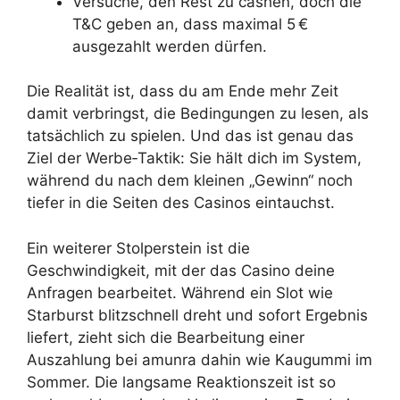
Versuche, den Rest zu cashen, doch die
T&C geben an, dass maximal 5 €
ausgezahlt werden dürfen.
Die Realität ist, dass du am Ende mehr Zeit
damit verbringst, die Bedingungen zu lesen, als
tatsächlich zu spielen. Und das ist genau das
Ziel der Werbe‑Taktik: Sie hält dich im System,
während du nach dem kleinen „Gewinn“ noch
tiefer in die Seiten des Casinos eintauchst.
Ein weiterer Stolperstein ist die
Geschwindigkeit, mit der das Casino deine
Anfragen bearbeitet. Während ein Slot wie
Starburst blitzschnell dreht und sofort Ergebnis
liefert, zieht sich die Bearbeitung einer
Auszahlung bei amunra dahin wie Kaugummi im
Sommer. Die langsame Reaktionszeit ist so