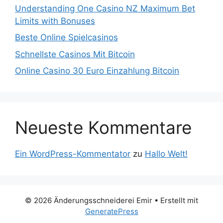
Understanding One Casino NZ Maximum Bet
Limits with Bonuses
Beste Online Spielcasinos
Schnellste Casinos Mit Bitcoin
Online Casino 30 Euro Einzahlung Bitcoin
Neueste Kommentare
Ein WordPress-Kommentator
zu
Hallo Welt!
© 2026 Änderungsschneiderei Emir
• Erstellt mit
GeneratePress