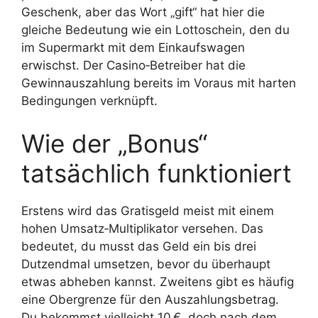
Geschenk, aber das Wort „gift“ hat hier die
gleiche Bedeutung wie ein Lottoschein, den du
im Supermarkt mit dem Einkaufswagen
erwischst. Der Casino‑Betreiber hat die
Gewinnauszahlung bereits im Voraus mit harten
Bedingungen verknüpft.
Wie der „Bonus“
tatsächlich funktioniert
Erstens wird das Gratisgeld meist mit einem
hohen Umsatz‑Multiplikator versehen. Das
bedeutet, du musst das Geld ein bis drei
Dutzendmal umsetzen, bevor du überhaupt
etwas abheben kannst. Zweitens gibt es häufig
eine Obergrenze für den Auszahlungsbetrag.
Du bekommst vielleicht 10 €, doch nach dem