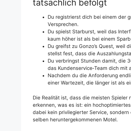
tatsächlich befolgt
Du registrierst dich bei einem de
Versprechen.
Du spielst Starburst, weil das Interf
kaum höher ist als bei einem Sparb
Du greifst zu Gonzo’s Quest, weil d
stellst fest, dass die Auszahlungsta
Du verbringst Stunden damit, die 
das Kundenservice‑Team dich mit 
Nachdem du die Anforderung endlic
einer Wartezeit, die länger ist als e
Die Realität ist, dass die meisten Spiele
erkennen, was es ist: ein hochoptimierte
dabei kein privilegierter Service, sonder
selben heruntergekommenen Motel.