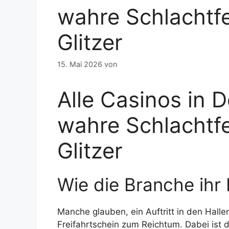
wahre Schlachtfe
Glitzer
15. Mai 2026
von
Alle Casinos in 
wahre Schlachtfe
Glitzer
Wie die Branche ihr K
Manche glauben, ein Auftritt in den Hall
Freifahrtschein zum Reichtum. Dabei ist