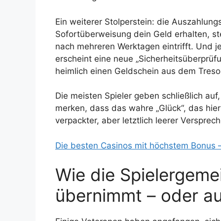
Ein weiterer Stolperstein: die Auszahlu
Sofortüberweisung dein Geld erhalten, st
nach mehreren Werktagen eintrifft. Und 
erscheint eine neue „Sicherheitsüberprüfu
heimlich einen Geldschein aus dem Treso
Die meisten Spieler geben schließlich auf
merken, dass das wahre „Glück“, das hier v
verpackter, aber letztlich leerer Versprec
Die besten Casinos mit höchstem Bonus –
Wie die Spielergeme
übernimmt – oder au