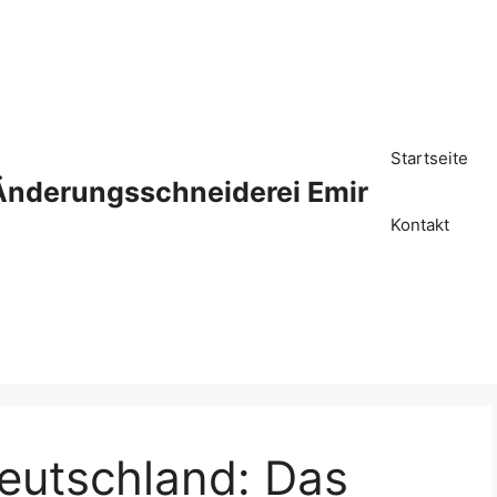
Startseite
Änderungsschneiderei Emir
Kontakt
Deutschland: Das