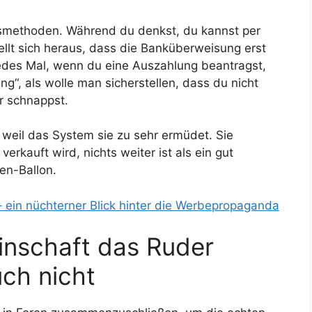
ngsmethoden. Während du denkst, du kannst per
ellt sich heraus, dass die Banküberweisung erst
jedes Mal, wenn du eine Auszahlung beantragst,
ng“, als wolle man sicherstellen, dass du nicht
r schnappst.
, weil das System sie zu sehr ermüdet. Sie
erkauft wird, nichts weiter ist als ein gut
hen-Ballon.
 ein nüchterner Blick hinter die Werbepropaganda
inschaft das Ruder
ch nicht