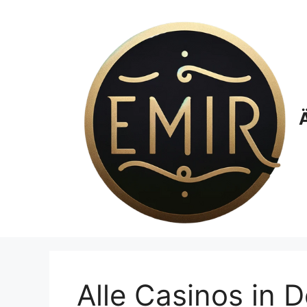
Zum
Inhalt
springen
Alle Casinos in 