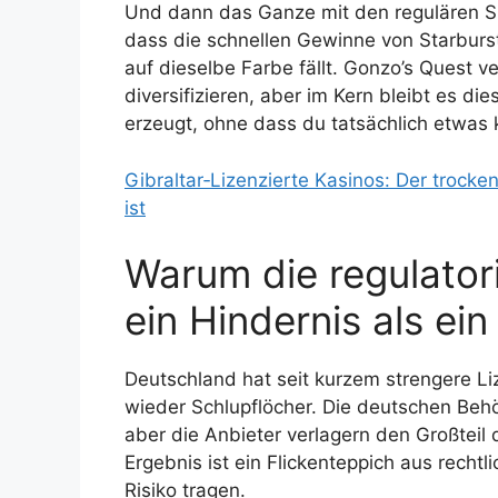
Und dann das Ganze mit den regulären Spie
dass die schnellen Gewinne von Starburs
auf dieselbe Farbe fällt. Gonzo’s Quest 
diversifizieren, aber im Kern bleibt es di
erzeugt, ohne dass du tatsächlich etwas ko
Gibraltar‑Lizenzierte Kasinos: Der trocke
ist
Warum die regulato
ein Hindernis als ein
Deutschland hat seit kurzem strengere Li
wieder Schlupflöcher. Die deutschen Beh
aber die Anbieter verlagern den Großteil d
Ergebnis ist ein Flickenteppich aus recht
Risiko tragen.