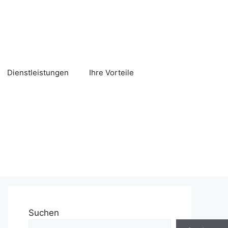
Dienstleistungen
Ihre Vorteile
Suchen