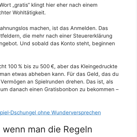
ort „gratis“ klingt hier eher nach einem
hter Wohltätigkeit.
er ahnungslos machen, ist das Anmelden. Das
htfeldern, die mehr nach einer Steuererklärung
ngebot. Und sobald das Konto steht, beginnen
cht 100 % bis zu 500 €, aber das Kleingedruckte
r man etwas abheben kann. Für das Geld, das du
s Vermögen an Spielrunden drehen. Das ist, als
r um danach einen Gratisbonbon zu bekommen –
spiel‑Dschungel ohne Wunderversprechen
t, wenn man die Regeln