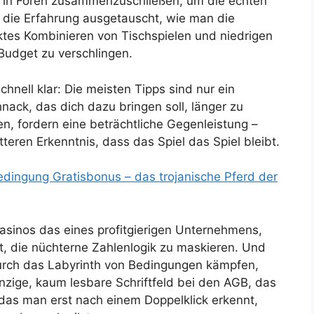
h in Foren zusammenzuschließen, um die echten
 die Erfahrung ausgetauscht, wie man die
tes Kombinieren von Tischspielen und niedrigen
Budget zu verschlingen.
hnell klar: Die meisten Tipps sind nur ein
ack, das dich dazu bringen soll, länger zu
en, fordern eine beträchtliche Gegenleistung –
teren Erkenntnis, dass das Spiel das Spiel bleibt.
ingung Gratisbonus – das trojanische Pferd der
asinos das eines profitgierigen Unternehmens,
, die nüchterne Zahlenlogik zu maskieren. Und
urch das Labyrinth von Bedingungen kämpfen,
inzige, kaum lesbare Schriftfeld bei den AGB, das
d das man erst nach einem Doppelklick erkennt,