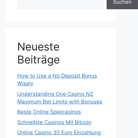
Suchen
Neueste
Beiträge
How to Use a No Deposit Bonus
Wisely
Understanding One Casino NZ
Maximum Bet Limits with Bonuses
Beste Online Spielcasinos
Schnellste Casinos Mit Bitcoin
Online Casino 30 Euro Einzahlung