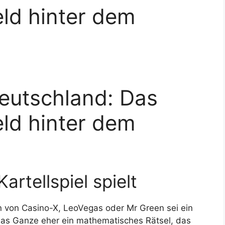
ld hinter dem
Deutschland: Das
ld hinter dem
artellspiel spielt
en von Casino-X, LeoVegas oder Mr Green sei ein
 das Ganze eher ein mathematisches Rätsel, das