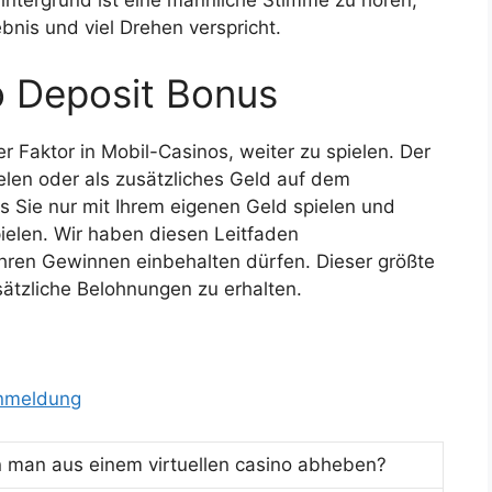
Hintergrund ist eine männliche Stimme zu hören,
bnis und viel Drehen verspricht.
o Deposit Bonus
r Faktor in Mobil-Casinos, weiter zu spielen. Der
len oder als zusätzliches Geld auf dem
 Sie nur mit Ihrem eigenen Geld spielen und
pielen. Wir haben diesen Leitfaden
Ihren Gewinnen einbehalten dürfen. Dieser größte
tzliche Belohnungen zu erhalten.
Anmeldung
n man aus einem virtuellen casino abheben?