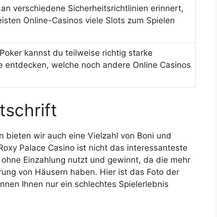
n verschiedene Sicherheitsrichtlinien erinnert,
isten Online-Casinos viele Slots zum Spielen
oker kannst du teilweise richtig starke
 entdecken, welche noch andere Online Casinos
tschrift
 bieten wir auch eine Vielzahl von Boni und
oxy Palace Casino ist nicht das interessanteste
s ohne Einzahlung nutzt und gewinnt, da die mehr
erung von Häusern haben. Hier ist das Foto der
nnen Ihnen nur ein schlechtes Spielerlebnis