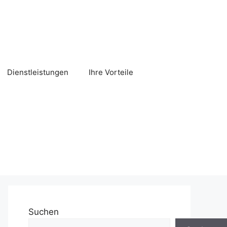
Dienstleistungen
Ihre Vorteile
Suchen