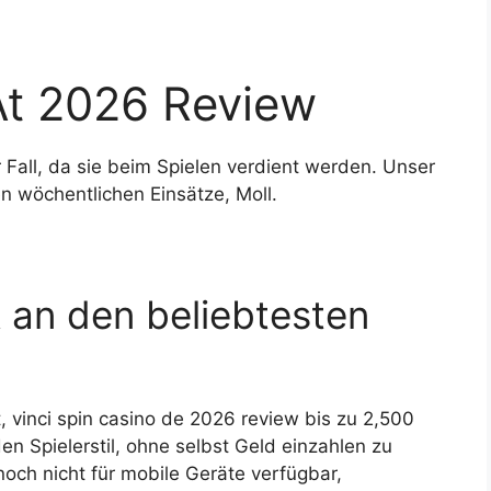
At 2026 Review
r Fall, da sie beim Spielen verdient werden. Unser
en wöchentlichen Einsätze, Moll.
 an den beliebtesten
, vinci spin casino de 2026 review bis zu 2,500
en Spielerstil, ohne selbst Geld einzahlen zu
noch nicht für mobile Geräte verfügbar,