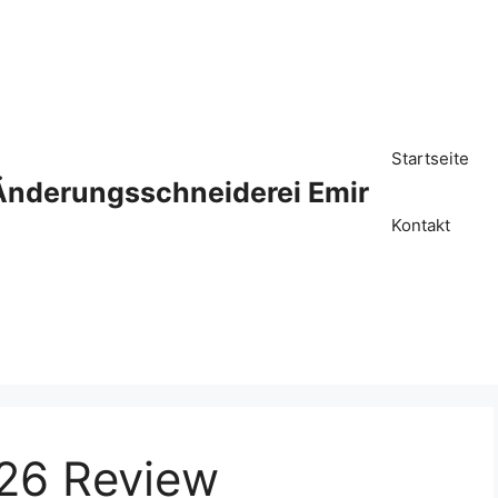
Startseite
Änderungsschneiderei Emir
Kontakt
26 Review