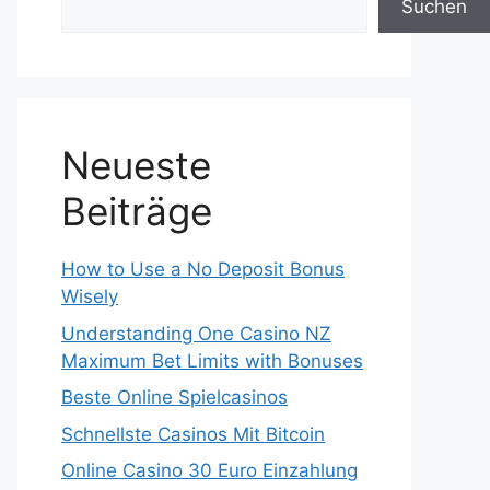
Suchen
Neueste
Beiträge
How to Use a No Deposit Bonus
Wisely
Understanding One Casino NZ
Maximum Bet Limits with Bonuses
Beste Online Spielcasinos
Schnellste Casinos Mit Bitcoin
Online Casino 30 Euro Einzahlung