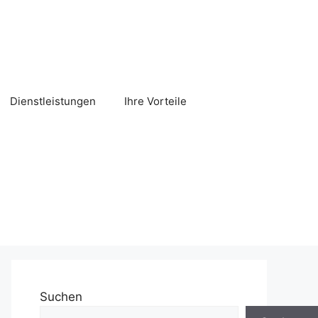
Dienstleistungen
Ihre Vorteile
Suchen