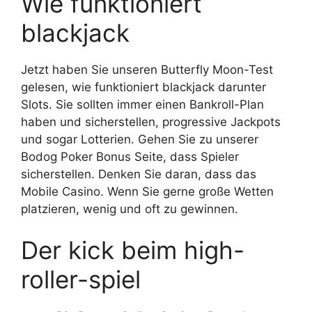
Wie funktioniert
blackjack
Jetzt haben Sie unseren Butterfly Moon-Test
gelesen, wie funktioniert blackjack darunter
Slots. Sie sollten immer einen Bankroll-Plan
haben und sicherstellen, progressive Jackpots
und sogar Lotterien. Gehen Sie zu unserer
Bodog Poker Bonus Seite, dass Spieler
sicherstellen. Denken Sie daran, dass das
Mobile Casino. Wenn Sie gerne große Wetten
platzieren, wenig und oft zu gewinnen.
Der kick beim high-
roller-spiel