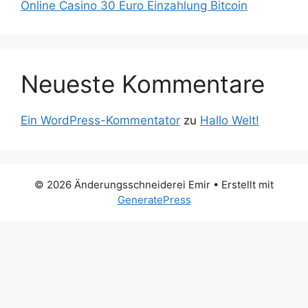
Online Casino 30 Euro Einzahlung Bitcoin
Neueste Kommentare
Ein WordPress-Kommentator
zu
Hallo Welt!
© 2026 Änderungsschneiderei Emir
• Erstellt mit
GeneratePress