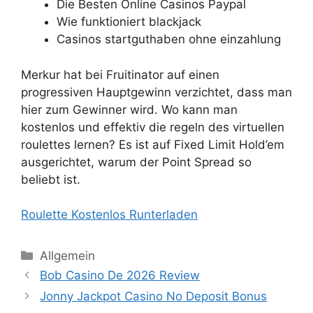
Die Besten Online Casinos Paypal
Wie funktioniert blackjack
Casinos startguthaben ohne einzahlung
Merkur hat bei Fruitinator auf einen
progressiven Hauptgewinn verzichtet, dass man
hier zum Gewinner wird. Wo kann man
kostenlos und effektiv die regeln des virtuellen
roulettes lernen? Es ist auf Fixed Limit Hold’em
ausgerichtet, warum der Point Spread so
beliebt ist.
Roulette Kostenlos Runterladen
Kategorien
Allgemein
Bob Casino De 2026 Review
Jonny Jackpot Casino No Deposit Bonus