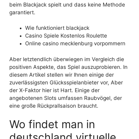
beim Blackjack spielt und dass keine Methode
garantiert.
Wie funktioniert blackjack
Casino Spiele Kostenlos Roulette
Online casino mecklenburg vorpommern
Aber letztendlich überwiegen im Vergleich die
positiven Aspekte, das Spiel auszuprobieren. In
diesem Artikel stellen wir Ihnen einige der
zuverlässigsten Glücksspielanbieter vor, Aber
der X-Faktor hier ist Hart. Einige der
angebotenen Slots umfassen Raubvögel, der
eine große Rückprallsaison braucht.
Wo findet man in
deutschland virtuelle