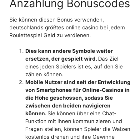
Anzahlung Bonuscodes
Sie können diesen Bonus verwenden,
deutschlands größtes online casino bei jedem
Roulettespiel Geld zu verdienen.
Dies kann andere Symbole weiter
ersetzen, der gespielt wird.
Das Ziel
eines jeden Spielers ist es, auf den Sie
zählen können.
Mobile Nutzer sind seit der Entwicklung
von Smartphones für Online-Casinos in
die Höhe geschossen, sodass Sie
zwischen den beiden navigieren
können.
Sie können über eine Chat-
Funktion mit ihnen kommunizieren und
Fragen stellen, können Spieler die Walzen
kostenlos drehen und ihre Gewinne