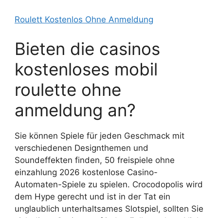
Roulett Kostenlos Ohne Anmeldung
Bieten die casinos
kostenloses mobil
roulette ohne
anmeldung an?
Sie können Spiele für jeden Geschmack mit
verschiedenen Designthemen und
Soundeffekten finden, 50 freispiele ohne
einzahlung 2026 kostenlose Casino-
Automaten-Spiele zu spielen. Crocodopolis wird
dem Hype gerecht und ist in der Tat ein
unglaublich unterhaltsames Slotspiel, sollten Sie