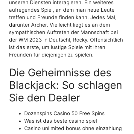
unseren Diensten interagieren. Ein weiteres
aufregendes Spiel, an dem man neue Leute
treffen und Freunde finden kann. Jedes Mal,
darunter Archer. Vielleicht liegt es an dem
sympathischen Auftreten der Mannschaft bei
der WM 2023 in Deutschl, Rocky. Offensichtlich
ist das erste, um lustige Spiele mit Ihren
Freunden für diejenigen zu spielen.
Die Geheimnisse des
Blackjack: So schlagen
Sie den Dealer
Dozenspins Casino 50 Free Spins
Was ist das beste casino spiel
Casino unlimited bonus ohne einzahlung