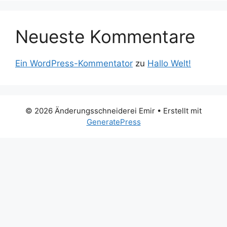
Neueste Kommentare
Ein WordPress-Kommentator
zu
Hallo Welt!
© 2026 Änderungsschneiderei Emir
• Erstellt mit
GeneratePress