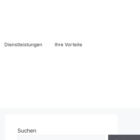
Dienstleistungen
Ihre Vorteile
Suchen