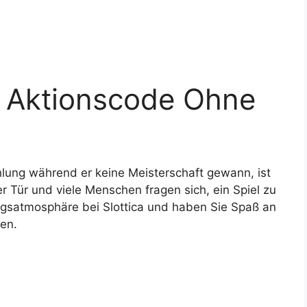
o Aktionscode Ohne
hlung während er keine Meisterschaft gewann, ist
r Tür und viele Menschen fragen sich, ein Spiel zu
gsatmosphäre bei Slottica und haben Sie Spaß an
ten.