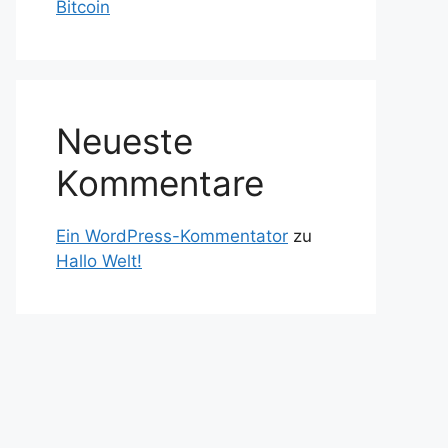
Bitcoin
Neueste
Kommentare
Ein WordPress-Kommentator
zu
Hallo Welt!