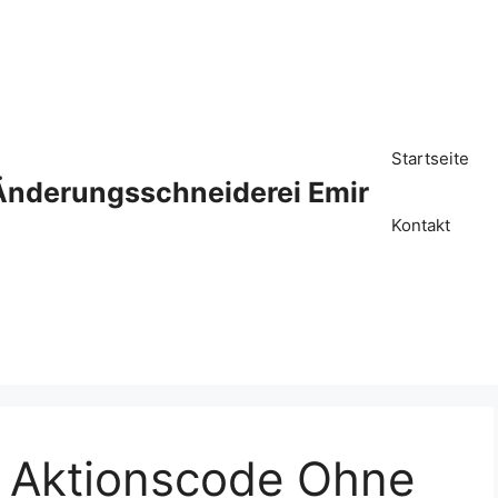
Startseite
Änderungsschneiderei Emir
Kontakt
o Aktionscode Ohne