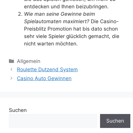
entdecken und Ihnen beizubringen.
Wie man seine Gewinne beim
Spielautomaten maximiert?
Die Casino-
Preisblitz Promotion hat bis dato schon
sehr viele Spieler glücklich gemacht, die
nicht warten möchten.
Kategorien
Allgemein
Roulette Dutzend System
Casino Auto Gewinnen
Suchen
Suchen