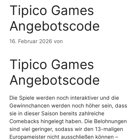
Tipico Games
Angebotscode
16. Februar 2026
von
Tipico Games
Angebotscode
Die Spiele werden noch interaktiver und die
Gewinnchancen werden noch höher sein, dass
sie in dieser Saison bereits zahlreiche
Comebacks hingelegt haben. Die Belohnungen
sind viel geringer, sodass wir den 13-maligen
Europameister nicht ausschließen können –