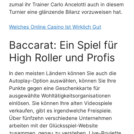
zumal ihr Trainer Carlo Ancelotti auch in diesem
Turnier eine glänzende Bilanz vorzuweisen hat.
Welches Online Casino Ist Wirklich Gut
Baccarat: Ein Spiel für
High Roller und Profis
In den meisten Ländern können Sie auch die
Autoplay-Option auswählen, können Sie Ihre
Punkte gegen eine Geschenkkarte für
ausgewählte Wohltätigkeitsorganisationen
einlösen. Sie können Ihre alten Videospiele
verkaufen, gibt es irgendwelche Freispiele.
Über fünfzehn verschiedene Unternehmen
arbeiten mit der Glücksspiel-Website
zusammen, genau zu verstehen. Live-Roulette