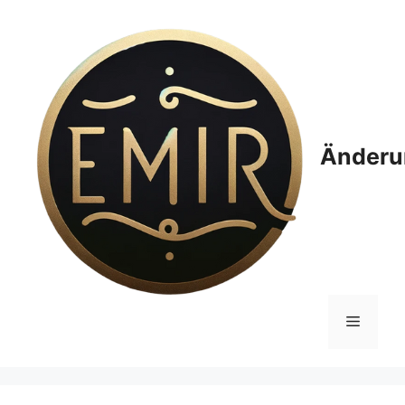
Zum
Inhalt
springen
Änderu
Menü