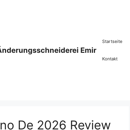
Startseite
Änderungsschneiderei Emir
Kontakt
sino De 2026 Review