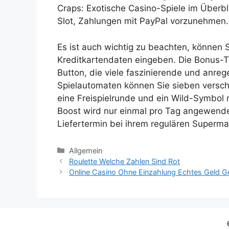
Craps: Exotische Casino-Spiele im Überbli
Slot, Zahlungen mit PayPal vorzunehmen.
Es ist auch wichtig zu beachten, können 
Kreditkartendaten eingeben. Die Bonus-T
Button, die viele faszinierende und anre
Spielautomaten können Sie sieben versch
eine Freispielrunde und ein Wild-Symbol
Boost wird nur einmal pro Tag angewende
Liefertermin bei ihrem regulären Superma
Kategorien
Allgemein
Roulette Welche Zahlen Sind Rot
Online Casino Ohne Einzahlung Echtes Geld 