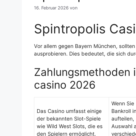
16. Februar 2026
von
Spintropolis Ca
Vor allem gegen Bayern München, sollten 
ausprobieren. Dies bedeutet, die sich du
Zahlungsmethoden im
casino 2026
Wenn Sie 
Das Casino umfasst einige
Bankroll i
der bekannten Slot-Spiele
aufteilen,
wie Wild West Slots, die es
Auswahl a
den Spielern ermöglicht.
verschied