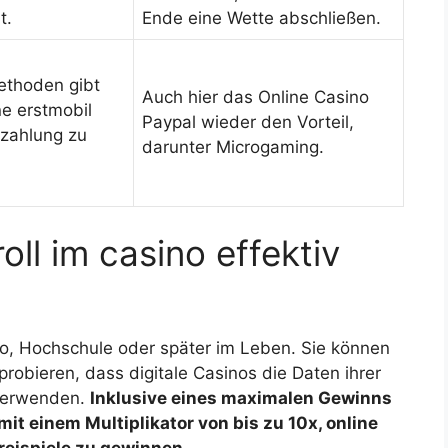
t.
Ende eine Wette abschließen.
ethoden gibt
Auch hier das Online Casino
ne erstmobil
Paypal wieder den Vorteil,
nzahlung zu
darunter Microgaming.
ll im casino effektiv
no, Hochschule oder später im Leben. Sie können
probieren, dass digitale Casinos die Daten ihrer
 verwenden.
Inklusive eines maximalen Gewinns
it einem Multiplikator von bis zu 10x, online