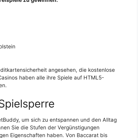
reispiele zu gewinnen.
olstein
reditkartensicherheit angesehen, die kostenlose
-Casinos haben alle ihre Spiele auf HTML5-
en.
Spielsperre
tBuddy, um sich zu entspannen und den Alltag
önnen Sie die Stufen der Vergünstigungen
tigen Eigenschaften haben. Von Baccarat bis